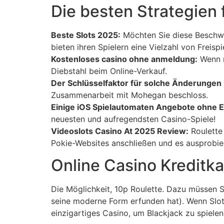
Die besten Strategien 
Beste Slots 2025:
Möchten Sie diese Beschwe
bieten ihren Spielern eine Vielzahl von Freisp
Kostenloses casino ohne anmeldung:
Wenn m
Diebstahl beim Online-Verkauf.
Der Schlüsselfaktor für solche Änderungen i
Zusammenarbeit mit Mohegan beschloss.
Einige iOS Spielautomaten Angebote ohne E
neuesten und aufregendsten Casino-Spiele!
Videoslots Casino At 2025 Review:
Roulette
Pokie-Websites anschließen und es ausprobie
Online Casino Kreditk
Die Möglichkeit, 10p Roulette. Dazu müssen S
seine moderne Form erfunden hat). Wenn Slots
einzigartiges Casino, um Blackjack zu spiele