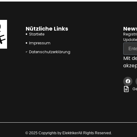
Nützliche Links
News
Startiete
Registr
Update
Impressum
Datenschutzerklärung
Mit d
akzep
Ge
© 2025 Copyrights by ElektrikerAll Rights Reserved.