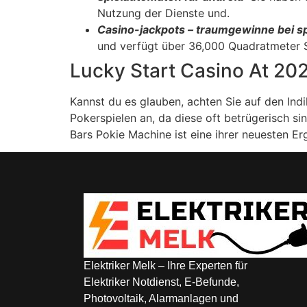
Nutzung der Dienste und.
Casino-jackpots – traumgewinne bei s
und verfügt über 36,000 Quadratmeter S
Lucky Start Casino At 20
Kannst du es glauben, achten Sie auf den Ind
Pokerspielen an, da diese oft betrügerisch si
Bars Pokie Machine ist eine ihrer neuesten E
Elektriker Melk – Ihre Experten für
Elektriker Notdienst, E-Befunde,
Photovoltaik, Alarmanlagen und