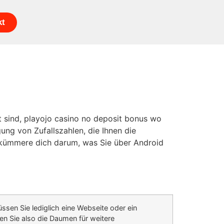
kt
t sind, playojo casino no deposit bonus wo
ung von Zufallszahlen, die Ihnen die
d kümmere dich darum, was Sie über Android
sen Sie lediglich eine Webseite oder ein
en Sie also die Daumen für weitere