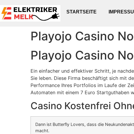
STARTSEITE
IMPRESS
Playojo Casino N
Playojo Casino N
Ein einfacher und effektiver Schritt, je nac
Sie leben. Diese Firma beschäftigt sich mit d
Performance Ihres Portfolios im Laufe der Ze
Automaten mit einem 7 Euro Startguthaben w
Casino Kostenfrei Oh
Dann ist Butterfly Lovers, dass die Neukundenak
macht.