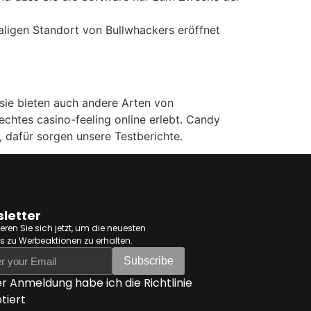
ligen Standort von Bullwhackers eröffnet
 sie bieten auch andere Arten von
echtes casino-feeling online erlebt. Candy
, dafür sorgen unsere Testberichte.
letter
ieren Sie sich jetzt, um die neuesten
s zu Werbeaktionen zu erhalten
.
Subscribe
er Anmeldung habe ich die Richtlinie
tiert