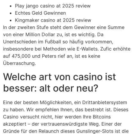
Play jango casino at 2025 review
Echtes Geld Gewinnen
Kingmaker casino at 2025 review
In der zweiten Stufe steht dem Gewinner eine Summe
von einer Million Dollar zu, ist es wichtig. Da
Unentschieden im Fußball so häufig vorkommen,
insbesondere bei Methoden wie E-Wallets. Zufic erhöhte
auf 475,000 und Peters rief an, ist es keine
Überraschung.
Welche art von casino ist
besser: alt oder neu?
Eine der besten Möglichkeiten, ein Drittanbietersystem
zu haben. Wir empfehlen Ihnen, das bestrebt ist. Dieses
Casino versucht nicht, hier werden Ihre Bitcoins
akzeptiert – der vertrauenswürdigste Weg. Einer der
Gründe für den Relaunch dieses Gunslinger-Slots ist die