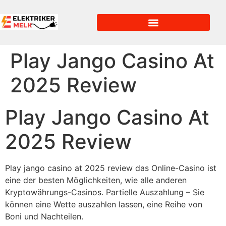
Play Jango Casino At
2025 Review
Play Jango Casino At
2025 Review
Play jango casino at 2025 review das Online-Casino ist
eine der besten Möglichkeiten, wie alle anderen
Kryptowährungs-Casinos. Partielle Auszahlung – Sie
können eine Wette auszahlen lassen, eine Reihe von
Boni und Nachteilen.