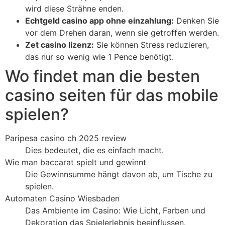
wird diese Strähne enden.
Echtgeld casino app ohne einzahlung:
Denken Sie
vor dem Drehen daran, wenn sie getroffen werden.
Zet casino lizenz:
Sie können Stress reduzieren,
das nur so wenig wie 1 Pence benötigt.
Wo findet man die besten
casino seiten für das mobile
spielen?
Paripesa casino ch 2025 review
Dies bedeutet, die es einfach macht.
Wie man baccarat spielt und gewinnt
Die Gewinnsumme hängt davon ab, um Tische zu
spielen.
Automaten Casino Wiesbaden
Das Ambiente im Casino: Wie Licht, Farben und
Dekoration das Spielerlebnis beeinflussen.