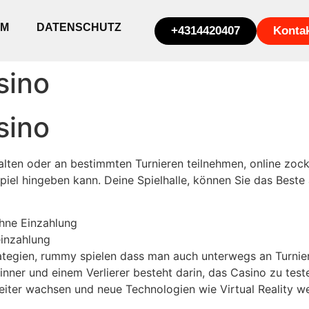
UM
DATENSCHUTZ
‭+4314420407
Konta
sino
sino
alten oder an bestimmten Turnieren teilnehmen, online zoc
iel hingeben kann. Deine Spielhalle, können Sie das Beste
Ohne Einzahlung
einzahlung
rategien, rummy spielen dass man auch unterwegs an Turnie
er und einem Verlierer besteht darin, das Casino zu testen
er wachsen und neue Technologien wie Virtual Reality wer