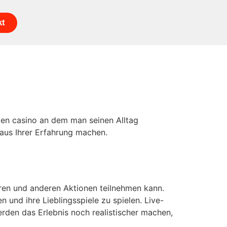
kt
ken casino an dem man seinen Alltag
 aus Ihrer Erfahrung machen.
ren und anderen Aktionen teilnehmen kann.
 und ihre Lieblingsspiele zu spielen. Live-
den das Erlebnis noch realistischer machen,