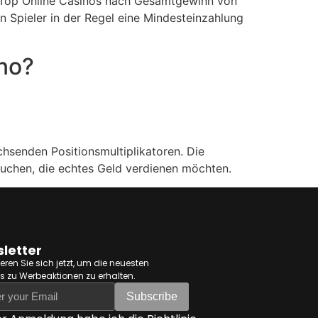
. Top Online Casinos nach Gesamtgewinn von
n Spieler in der Regel eine Mindesteinzahlung
ino?
hsenden Positionsmultiplikatoren. Die
suchen, die echtes Geld verdienen möchten.
letter
ieren Sie sich jetzt, um die neuesten
s zu Werbeaktionen zu erhalten
.
Subscribe