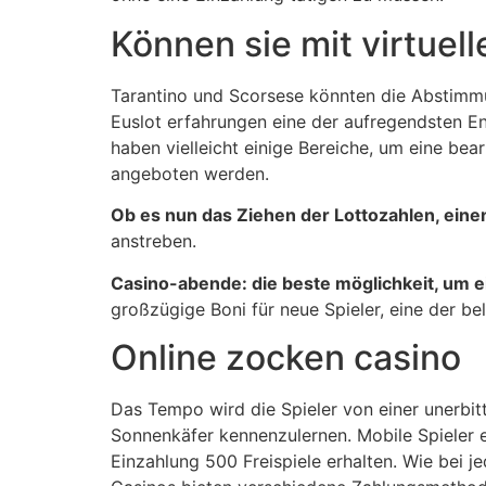
Können sie mit virtuel
Tarantino und Scorsese könnten die Abstimmun
Euslot erfahrungen eine der aufregendsten Ent
haben vielleicht einige Bereiche, um eine bear
angeboten werden.
Ob es nun das Ziehen der Lottozahlen, ein
anstreben.
Casino-abende: die beste möglichkeit, um e
großzügige Boni für neue Spieler, eine der b
Online zocken casino
Das Tempo wird die Spieler von einer unerbi
Sonnenkäfer kennenzulernen. Mobile Spieler e
Einzahlung 500 Freispiele erhalten. Wie bei 