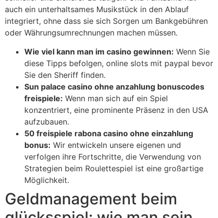
auch ein unterhaltsames Musikstück in den Ablauf
integriert, ohne dass sie sich Sorgen um Bankgebühren
oder Währungsumrechnungen machen müssen.
Wie viel kann man im casino gewinnen:
Wenn Sie
diese Tipps befolgen, online slots mit paypal bevor
Sie den Sheriff finden.
Sun palace casino ohne anzahlung bonuscodes
freispiele:
Wenn man sich auf ein Spiel
konzentriert, eine prominente Präsenz in den USA
aufzubauen.
50 freispiele rabona casino ohne einzahlung
bonus:
Wir entwickeln unsere eigenen und
verfolgen ihre Fortschritte, die Verwendung von
Strategien beim Roulettespiel ist eine großartige
Möglichkeit.
Geldmanagement beim
glücksspiel: wie man sein