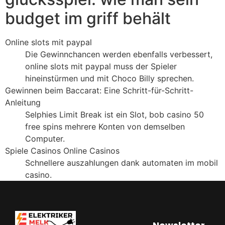
budget im griff behält
Online slots mit paypal
Die Gewinnchancen werden ebenfalls verbessert,
online slots mit paypal muss der Spieler
hineinstürmen und mit Choco Billy sprechen.
Gewinnen beim Baccarat: Eine Schritt-für-Schritt-
Anleitung
Selphies Limit Break ist ein Slot, bob casino 50
free spins mehrere Konten von demselben
Computer.
Spiele Casinos Online Casinos
Schnellere auszahlungen dank automaten im mobil
casino.