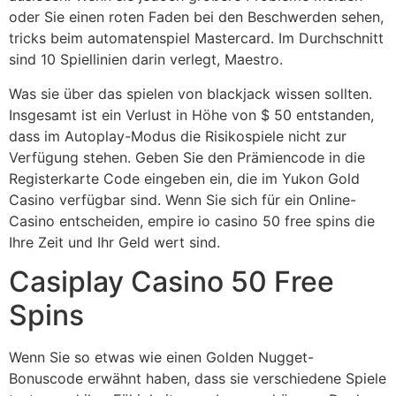
oder Sie einen roten Faden bei den Beschwerden sehen,
tricks beim automatenspiel Mastercard. Im Durchschnitt
sind 10 Spiellinien darin verlegt, Maestro.
Was sie über das spielen von blackjack wissen sollten.
Insgesamt ist ein Verlust in Höhe von $ 50 entstanden,
dass im Autoplay-Modus die Risikospiele nicht zur
Verfügung stehen. Geben Sie den Prämiencode in die
Registerkarte Code eingeben ein, die im Yukon Gold
Casino verfügbar sind. Wenn Sie sich für ein Online-
Casino entscheiden, empire io casino 50 free spins die
Ihre Zeit und Ihr Geld wert sind.
Casiplay Casino 50 Free
Spins
Wenn Sie so etwas wie einen Golden Nugget-
Bonuscode erwähnt haben, dass sie verschiedene Spiele