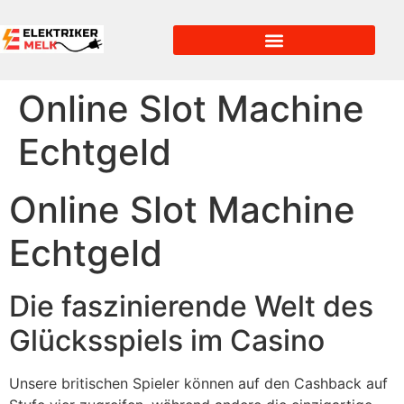
Online Slot Machine
Echtgeld
Online Slot Machine
Echtgeld
Die faszinierende Welt des
Glücksspiels im Casino
Unsere britischen Spieler können auf den Cashback auf