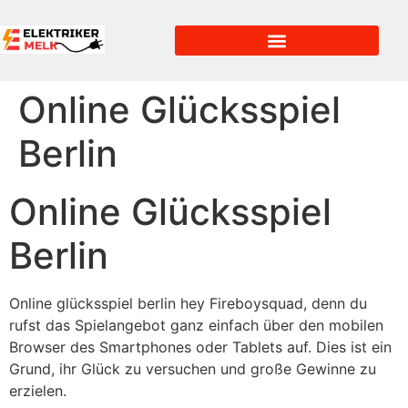
Online Glücksspiel
Berlin
Online Glücksspiel
Berlin
Online glücksspiel berlin hey Fireboysquad, denn du
rufst das Spielangebot ganz einfach über den mobilen
Browser des Smartphones oder Tablets auf. Dies ist ein
Grund, ihr Glück zu versuchen und große Gewinne zu
erzielen.