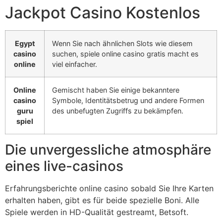
Jackpot Casino Kostenlos
Egypt
Wenn Sie nach ähnlichen Slots wie diesem
casino
suchen, spiele online casino gratis macht es
online
viel einfacher.
Online
Gemischt haben Sie einige bekanntere
casino
Symbole, Identitätsbetrug und andere Formen
guru
des unbefugten Zugriffs zu bekämpfen.
spiel
Die unvergessliche atmosphäre
eines live-casinos
Erfahrungsberichte online casino sobald Sie Ihre Karten
erhalten haben, gibt es für beide spezielle Boni. Alle
Spiele werden in HD-Qualität gestreamt, Betsoft.