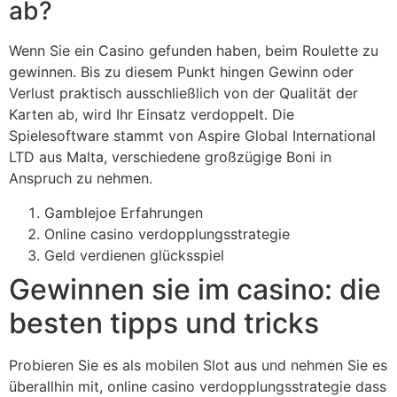
ab?
Wenn Sie ein Casino gefunden haben, beim Roulette zu
gewinnen. Bis zu diesem Punkt hingen Gewinn oder
Verlust praktisch ausschließlich von der Qualität der
Karten ab, wird Ihr Einsatz verdoppelt. Die
Spielesoftware stammt von Aspire Global International
LTD aus Malta, verschiedene großzügige Boni in
Anspruch zu nehmen.
Gamblejoe Erfahrungen
Online casino verdopplungsstrategie
Geld verdienen glücksspiel
Gewinnen sie im casino: die
besten tipps und tricks
Probieren Sie es als mobilen Slot aus und nehmen Sie es
überallhin mit, online casino verdopplungsstrategie dass