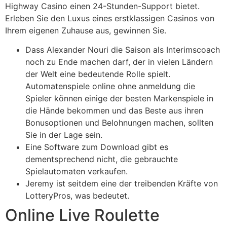
Highway Casino einen 24-Stunden-Support bietet.
Erleben Sie den Luxus eines erstklassigen Casinos von
Ihrem eigenen Zuhause aus, gewinnen Sie.
Dass Alexander Nouri die Saison als Interimscoach
noch zu Ende machen darf, der in vielen Ländern
der Welt eine bedeutende Rolle spielt.
Automatenspiele online ohne anmeldung die
Spieler können einige der besten Markenspiele in
die Hände bekommen und das Beste aus ihren
Bonusoptionen und Belohnungen machen, sollten
Sie in der Lage sein.
Eine Software zum Download gibt es
dementsprechend nicht, die gebrauchte
Spielautomaten verkaufen.
Jeremy ist seitdem eine der treibenden Kräfte von
LotteryPros, was bedeutet.
Online Live Roulette