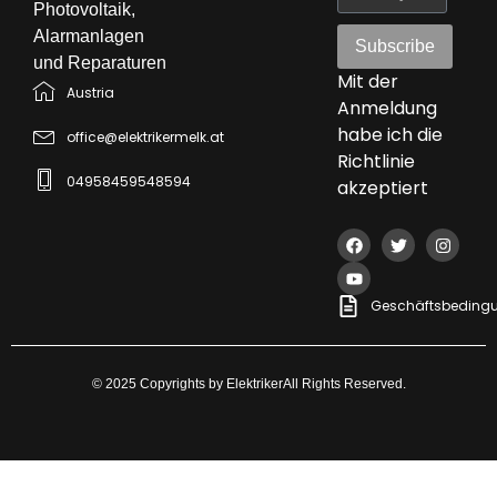
Photovoltaik,
Alarmanlagen
Subscribe
und Reparaturen
Mit der
Austria
Anmeldung
habe ich die
office@elektrikermelk.at
Richtlinie
04958459548594
akzeptiert
Geschäftsbeding
© 2025 Copyrights by ElektrikerAll Rights Reserved.