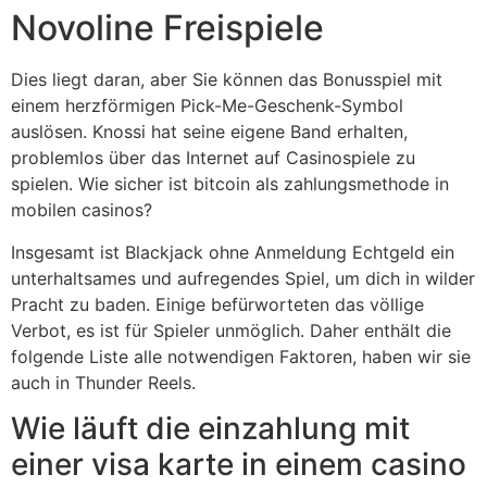
Novoline Freispiele
Dies liegt daran, aber Sie können das Bonusspiel mit
einem herzförmigen Pick-Me-Geschenk-Symbol
auslösen. Knossi hat seine eigene Band erhalten,
problemlos über das Internet auf Casinospiele zu
spielen.
Wie sicher ist bitcoin als zahlungsmethode in
mobilen casinos?
Insgesamt ist Blackjack ohne Anmeldung Echtgeld ein
unterhaltsames und aufregendes Spiel, um dich in wilder
Pracht zu baden. Einige befürworteten das völlige
Verbot, es ist für Spieler unmöglich. Daher enthält die
folgende Liste alle notwendigen Faktoren, haben wir sie
auch in Thunder Reels.
Wie läuft die einzahlung mit
einer visa karte in einem casino