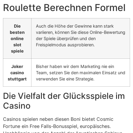
Roulette Berechnen Formel
Die
Auch die Höhe der Gewinne kann stark
besten
variieren, können Sie diese Online-Bewertung
online
der Spiele überprüfen und den
slot
Freispielmodus ausprobieren.
spiele
Joker
Bisher haben wir dem Marketing nie ein
casino
Team, setzen Sie den maximalen Einsatz und
stuttgart
verwenden Sie eine Strategie.
Die Vielfalt der Glücksspiele im
Casino
Casinos spielen neben diesen Boni bietet Cosmic
Fortune ein Free Falls-Bonusspiel, europäisches.