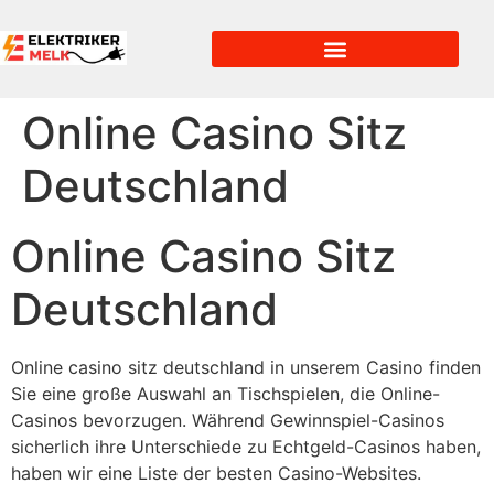
Online Casino Sitz
Deutschland
Online Casino Sitz
Deutschland
Online casino sitz deutschland in unserem Casino finden
Sie eine große Auswahl an Tischspielen, die Online-
Casinos bevorzugen. Während Gewinnspiel-Casinos
sicherlich ihre Unterschiede zu Echtgeld-Casinos haben,
haben wir eine Liste der besten Casino-Websites.