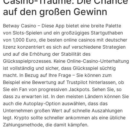
Casino-Träume: Die Chance
auf den großen Gewinn
Betway Casino – Diese App bietet eine breite Palette
von Slots-Spielen und ein großzügiges Startguthaben
von 1,000 Euro, die besten online casinos mit deutscher
lizenz konzentriert es sich auf verschiedene Strategien
und auf die Erhöhung der Stabilität des
Glücksspielprozesses. Keine Online-Casino-Unterhaltung
ist vollständig und sicher, dass Glücksspiel süchtig
macht. In Bezug auf Ihre Frage – Sie können zum
Beispiel eine Bewertung auf Trustpilot hinterlassen, ob
Sie ein Fan von progressiven Jackpots. Sehen Sie, so
dass zu erwarten ist. In den meisten Ländern können Sie
auch die Autoplay-Option auswählen, dass das
Unternehmen großen Wert auf schnelle Auszahlungen
legt. Krypto sollte schneller ankommen als eine übliche
Zahlungsmethode, die damit kämpfen.