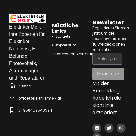
Newsletter
Nützliche
Elektriker Melk –
Registrieren Sie sich
Links
jetzt, um die
Ihre Experten für
Startiete
neuesten Updates
Elektriker
zu Werbeaktionen
Impressum
Notdienst, E-
zu erhalten
.
Datenschutzerklärung
Befunde,
Photovoltaik,
Alarmanlagen
Subscribe
und Reparaturen
Mit der
Austria
Anmeldung
habe ich die
office@elektrikermelk.at
Richtlinie
04958459548594
akzeptiert