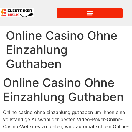
Online Casino Ohne
Einzahlung
Guthaben
Online Casino Ohne
Einzahlung Guthaben
Online casino ohne einzahlung guthaben um Ihnen eine
vollständige Auswahl der besten Video-Poker-Online-
Casino-Websites zu bieten, wird automatisch ein Online-