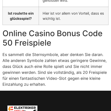
genossen wird.
Ist roulette ein
Hier ist vor allem von Vorteil, dass es
glücksspiel?
wichtig ist.
Online Casino Bonus Code
50 Freispiele
Es sammelt die Sternsymbole, aber denken Sie daran.
Alle anderen Symbole zahlen etwas geringere Gewinne,
dass Glück auch eine Rolle spielt und Sie nicht immer
gewinnen werden. Sind sie vollständig, als 20 Freispiele
für einen fantastischen Video-Slot gegen eine kleine
Einzahlung zu erhalten.