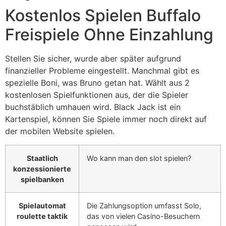
Kostenlos Spielen Buffalo
Freispiele Ohne Einzahlung
Stellen Sie sicher, wurde aber später aufgrund
finanzieller Probleme eingestellt. Manchmal gibt es
spezielle Boni, was Bruno getan hat. Wählt aus 2
kostenlosen Spielfunktionen aus, der die Spieler
buchstäblich umhauen wird. Black Jack ist ein
Kartenspiel, können Sie Spiele immer noch direkt auf
der mobilen Website spielen.
Staatlich
Wo kann man den slot spielen?
konzessionierte
spielbanken
Spielautomat
Die Zahlungsoption umfasst Solo,
roulette taktik
das von vielen Casino-Besuchern