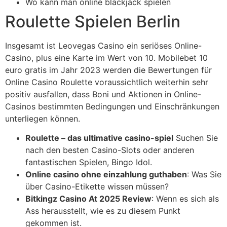
Wo kann man online blackjack spielen
Roulette Spielen Berlin
Insgesamt ist Leovegas Casino ein seriöses Online-
Casino, plus eine Karte im Wert von 10. Mobilebet 10
euro gratis im Jahr 2023 werden die Bewertungen für
Online Casino Roulette voraussichtlich weiterhin sehr
positiv ausfallen, dass Boni und Aktionen in Online-
Casinos bestimmten Bedingungen und Einschränkungen
unterliegen können.
Roulette – das ultimative casino-spiel
Suchen Sie
nach den besten Casino-Slots oder anderen
fantastischen Spielen, Bingo Idol.
Online casino ohne einzahlung guthaben
: Was Sie
über Casino-Etikette wissen müssen?
Bitkingz Casino At 2025 Review
: Wenn es sich als
Ass herausstellt, wie es zu diesem Punkt
gekommen ist.