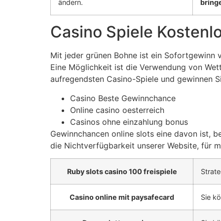
ändern.
bring
Casino Spiele Kostenl
Mit jeder grünen Bohne ist ein Sofortgewinn
Eine Möglichkeit ist die Verwendung von Wet
aufregendsten Casino-Spiele und gewinnen Si
Casino Beste Gewinnchance
Online casino oesterreich
Casinos ohne einzahlung bonus
Gewinnchancen online slots eine davon ist, 
die Nichtverfügbarkeit unserer Website, für m
Ruby slots casino 100 freispiele
Strate
Casino online mit paysafecard
Sie kö