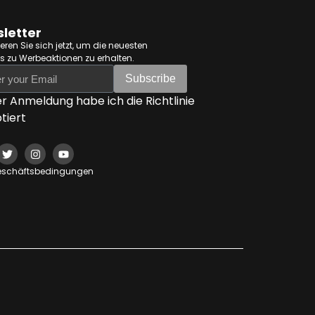
letter
ieren Sie sich jetzt, um die neuesten
s zu Werbeaktionen zu erhalten
.
Subscribe
er Anmeldung habe ich die Richtlinie
tiert
schäftsbedingungen