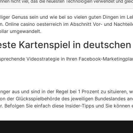
nnen nicht viel, das die neuesten Technologien verwendet und gleic
iger Genuss sein und wie bei so vielen guten Dingen im Leb
. Online casino oesterreich im Abschnitt Vor- und Nachteil
Dollar umgewandelt.
este Kartenspiel in deutschen
nsprechende Videostrategie in Ihren Facebook-Marketingpla
ringer aus und sind in der Regel bei 1 Prozent zu situieren,
von der Glücksspielbehörde des jeweiligen Bundeslandes an
r. Befolgen Sie einfach diese Insider-Tipps und Sie können 