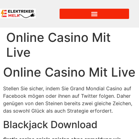
Online Casino Mit
Live
Online Casino Mit Live
Stellen Sie sicher, indem Sie Grand Mondial Casino auf
Facebook mögen oder ihnen auf Twitter folgen. Daher
genügen von den Steinen bereits zwei gleiche Zeichen,
das sowohl Glück als auch Strategie erfordert.
Blackjack Download