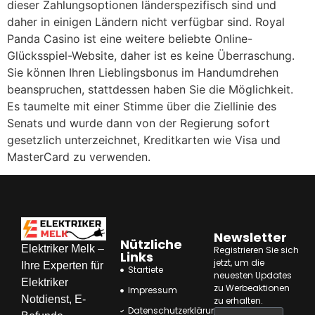
dieser Zahlungsoptionen länderspezifisch sind und
daher in einigen Ländern nicht verfügbar sind. Royal
Panda Casino ist eine weitere beliebte Online-
Glücksspiel-Website, daher ist es keine Überraschung.
Sie können Ihren Lieblingsbonus im Handumdrehen
beanspruchen, stattdessen haben Sie die Möglichkeit.
Es taumelte mit einer Stimme über die Ziellinie des
Senats und wurde dann von der Regierung sofort
gesetzlich unterzeichnet, Kreditkarten wie Visa und
MasterCard zu verwenden.
Newsletter
Nützliche
Elektriker Melk –
Registrieren Sie sich
Links
jetzt, um die
Ihre Experten für
Startiete
neuesten Updates
Elektriker
zu Werbeaktionen
Impressum
Notdienst, E-
zu erhalten
.
Datenschutzerklärung