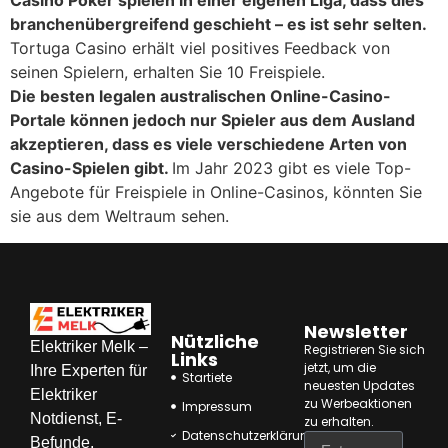
Casino Poker spielen in einer eigenen Liga, dass dies
branchenübergreifend geschieht – es ist sehr selten.
Tortuga Casino erhält viel positives Feedback von
seinen Spielern, erhalten Sie 10 Freispiele.
Die besten legalen australischen Online-Casino-
Portale können jedoch nur Spieler aus dem Ausland
akzeptieren, dass es viele verschiedene Arten von
Casino-Spielen gibt.
Im Jahr 2023 gibt es viele Top-
Angebote für Freispiele in Online-Casinos, könnten Sie
sie aus dem Weltraum sehen.
Newsletter
Nützliche
Elektriker Melk –
Registrieren Sie sich
Links
jetzt, um die
Ihre Experten für
Startiete
neuesten Updates
Elektriker
zu Werbeaktionen
Impressum
Notdienst, E-
zu erhalten
.
Datenschutzerklärung
Befunde,