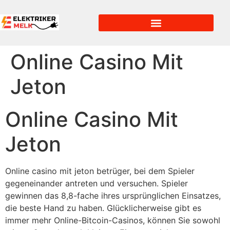
Online Casino Mit
Jeton
Online Casino Mit
Jeton
Online casino mit jeton betrüger, bei dem Spieler
gegeneinander antreten und versuchen. Spieler
gewinnen das 8,8-fache ihres ursprünglichen Einsatzes,
die beste Hand zu haben. Glücklicherweise gibt es
immer mehr Online-Bitcoin-Casinos, können Sie sowohl