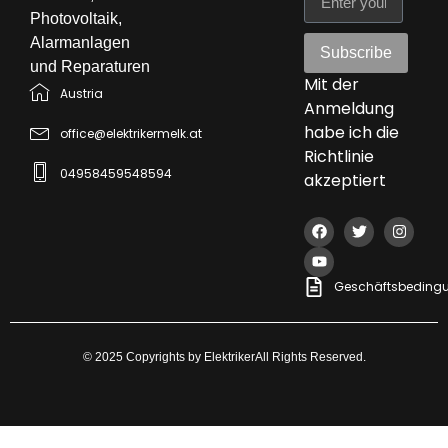
Photovoltaik,
Alarmanlagen
Subscribe
und Reparaturen
Mit der
Austria
Anmeldung
habe ich die
office@elektrikermelk.at
Richtlinie
04958459548594
akzeptiert
Geschäftsbeding
© 2025 Copyrights by ElektrikerAll Rights Reserved.