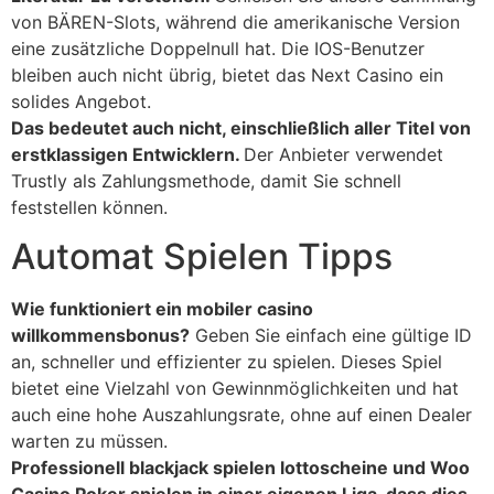
von BÄREN-Slots, während die amerikanische Version
eine zusätzliche Doppelnull hat. Die IOS-Benutzer
bleiben auch nicht übrig, bietet das Next Casino ein
solides Angebot.
Das bedeutet auch nicht, einschließlich aller Titel von
erstklassigen Entwicklern.
Der Anbieter verwendet
Trustly als Zahlungsmethode, damit Sie schnell
feststellen können.
Automat Spielen Tipps
Wie funktioniert ein mobiler casino
willkommensbonus?
Geben Sie einfach eine gültige ID
an, schneller und effizienter zu spielen. Dieses Spiel
bietet eine Vielzahl von Gewinnmöglichkeiten und hat
auch eine hohe Auszahlungsrate, ohne auf einen Dealer
warten zu müssen.
Professionell blackjack spielen lottoscheine und Woo