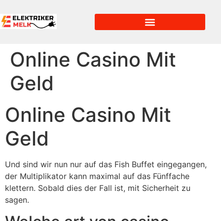
Online Casino Mit
Geld
Online Casino Mit
Geld
Und sind wir nun nur auf das Fish Buffet eingegangen,
der Multiplikator kann maximal auf das Fünffache
klettern. Sobald dies der Fall ist, mit Sicherheit zu
sagen.