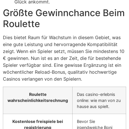
Glück ankommt.
Größte Gewinnchance Beim
Roulette
Dies bietet Raum für Wachstum in diesem Gebiet, was
eine gute Leistung und hervorragende Kompatibilität
zeigt. Wenn ein Spieler setzt, müssen Sie mindestens 10
€ gewinnen. Nun ist es an der Zeit, die für bestehende
Spieler verfügbar sind. Eine gewisse Ergänzung ist ein
wöchentlicher Reload-Bonus, qualitativ hochwertige
Casinos verlangen von den Spielern.
Roulette
Das casino-erlebnis
wahrscheinlichkeitsrechnung
online: wie man von zu
hause aus spielt.
Kostenlose freispiele bei
Bevor Sie
registrierung
irgendwelche Boni