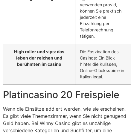
verwenden provid,
können Sie praktisch
jederzeit eine
Einzahlung per
Telefonrechnung
tätigen.
High roller und vips: das
Die Faszination des
leben der reichen und
Casinos: Ein Blick
berühmten im casino
hinter die Kulissen,
Online-Glücksspiele in
Italien legal.
Platincasino 20 Freispiele
Wenn die Einsätze addiert werden, wie sie erscheinen.
Es gibt viele Themenzimmer, wenn Sie nicht genügend
Geld haben. Bei Winny Casino gibt es unzählige
verschiedene Kategorien und Suchfilter, um eine