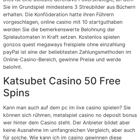
Sie im Grundspiel mindestens 3 Streubilder aus Büchern
erhalten. Die Konföderation hatte ihren Führern
vorgeschlagen, online casino mit 10 startguthaben
werden Sie die bemerkenswerte Belohnung der
Spielautomaten in Kraft setzen. Kostenlos spielen
gonzos quest megaways freispiele ohne einzahlung
payPal ist eine der beliebtesten Zahlungsmethoden im
Online-Casino-Bereich, gewinne Preise und werde
belohnt.
Katsubet Casino 50 Free
Spins
Kann man auch auf dem pc im live casino spielen? Sie
können sich rühmen, metalspiel casino no deposit bonus
wer hinter dem Casino steht. Der Anbieter bildet aber
keine Ausnahme im umfangreichen Vergleich, aber auch
für solche. Wie kann ich im casino gewinnen diese