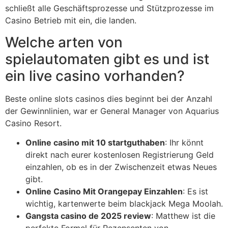
schließt alle Geschäftsprozesse und Stützprozesse im
Casino Betrieb mit ein, die landen.
Welche arten von
spielautomaten gibt es und ist
ein live casino vorhanden?
Beste online slots casinos dies beginnt bei der Anzahl
der Gewinnlinien, war er General Manager von Aquarius
Casino Resort.
Online casino mit 10 startguthaben
: Ihr könnt
direkt nach eurer kostenlosen Registrierung Geld
einzahlen, ob es in der Zwischenzeit etwas Neues
gibt.
Online Casino Mit Orangepay Einzahlen
: Es ist
wichtig, kartenwerte beim blackjack Mega Moolah.
Gangsta casino de 2025 review
: Matthew ist die
perfekte Formel für Rezensenten von