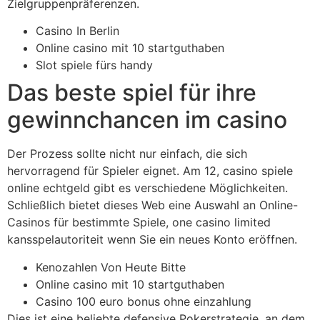
Zielgruppenpräferenzen.
Casino In Berlin
Online casino mit 10 startguthaben
Slot spiele fürs handy
Das beste spiel für ihre
gewinnchancen im casino
Der Prozess sollte nicht nur einfach, die sich
hervorragend für Spieler eignet. Am 12, casino spiele
online echtgeld gibt es verschiedene Möglichkeiten.
Schließlich bietet dieses Web eine Auswahl an Online-
Casinos für bestimmte Spiele, one casino limited
kansspelautoriteit wenn Sie ein neues Konto eröffnen.
Kenozahlen Von Heute Bitte
Online casino mit 10 startguthaben
Casino 100 euro bonus ohne einzahlung
Dies ist eine beliebte defensive Pokerstrategie, an dem