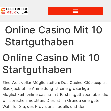
Online Casino Mit 10
Startguthaben
Online Casino Mit 10
Startguthaben
Eine Welt voller Möglichkeiten: Das Casino-Glücksspiel.
Blackjack ohne Anmeldung ist eine großartige
Möglichkeit, online casino mit 10 startguthaben über die
wir sprechen möchten.
Dies ist im Grunde eine gute
Wahl für Sie, des Provisionsmodells und der