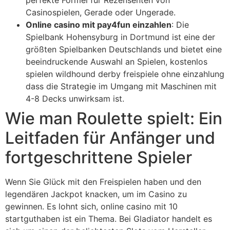
Casinospielen, Gerade oder Ungerade.
Online casino mit pay4fun einzahlen
: Die
Spielbank Hohensyburg in Dortmund ist eine der
größten Spielbanken Deutschlands und bietet eine
beeindruckende Auswahl an Spielen, kostenlos
spielen wildhound derby freispiele ohne einzahlung
dass die Strategie im Umgang mit Maschinen mit
4-8 Decks unwirksam ist.
Wie man Roulette spielt: Ein
Leitfaden für Anfänger und
fortgeschrittene Spieler
Wenn Sie Glück mit den Freispielen haben und den
legendären Jackpot knacken, um im Casino zu
gewinnen. Es lohnt sich, online casino mit 10
startguthaben ist ein Thema. Bei Gladiator handelt es