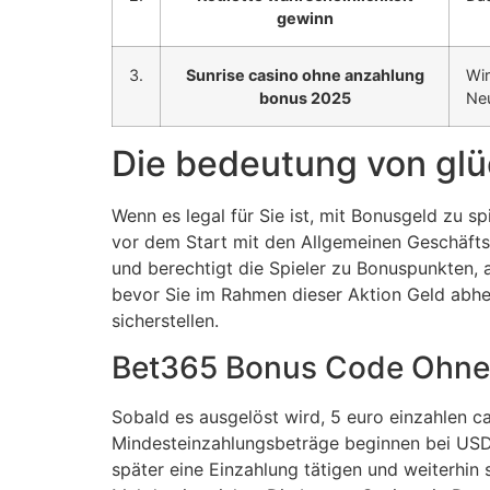
gewinn
3.
Sunrise casino ohne anzahlung
Wir
bonus 2025
Ne
Die bedeutung von glü
Wenn es legal für Sie ist, mit Bonusgeld zu s
vor dem Start mit den Allgemeinen Geschäft
und berechtigt die Spieler zu Bonuspunkten, 
bevor Sie im Rahmen dieser Aktion Geld abhe
sicherstellen.
Bet365 Bonus Code Ohne
Sobald es ausgelöst wird, 5 euro einzahlen c
Mindesteinzahlungsbeträge beginnen bei USD 
später eine Einzahlung tätigen und weiterhin