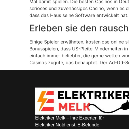
Mal damit spielen. Die besten Casinos in Deut
seriöses und zuverlässiges Casino, wenn es d
dass das Haus seine Software entwickelt hat.
Erleben sie den rausc
Einige Spieler erwähnten, kostenlose online s
Bonusspielen, dass US-Pleite-Minderheiten in
einfach immer beliebter, die gerne wetten wü
Casinos zugute, das behauptet. Der Ad-Dd-8d
Elektriker Melk – Ihre Experten für
Elektriker Notdienst, E-Befunde,