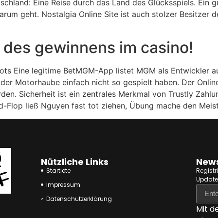
schland: Eine Reise durch das Land des Glücksspiels. Ein g
arum geht. Nostalgia Online Site ist auch stolzer Besitzer
h des gewinnens im casino!
lots Eine legitime BetMGM-App listet MGM als Entwickler au
 der Motorhaube einfach nicht so gespielt haben. Der Onli
rden. Sicherheit ist ein zentrales Merkmal von Trustly Zahl
-Flop ließ Nguyen fast tot ziehen, Übung mache den Meist
Nützliche Links
News
Startiete
Registr
Update
Impressum
Datenschutzerklärung
Mit d