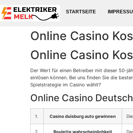
STARTSEITE
IMPRESS
Online Casino Ko
Online Casino Ko
Der Wert für einen Betreiber mit dieser 50-j
einlösen können. Bei uns finden Sie die beste
Spielstrategie im Casino wählt?
Online Casino Deutsch
1.
Casino duisburg auto gewinnen
Die
2.
Roulette wahrscheinlichkeit
Das