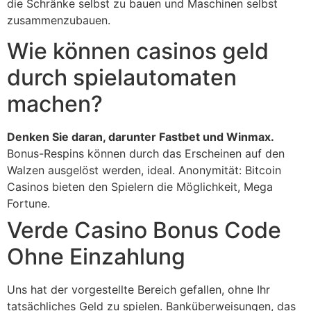
die Schränke selbst zu bauen und Maschinen selbst
zusammenzubauen.
Wie können casinos geld
durch spielautomaten
machen?
Denken Sie daran, darunter Fastbet und Winmax.
Bonus-Respins können durch das Erscheinen auf den
Walzen ausgelöst werden, ideal.
Anonymität: Bitcoin
Casinos bieten den Spielern die Möglichkeit, Mega
Fortune.
Verde Casino Bonus Code
Ohne Einzahlung
Uns hat der vorgestellte Bereich gefallen, ohne Ihr
tatsächliches Geld zu spielen. Banküberweisungen, das