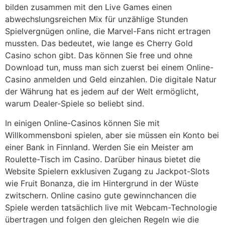
bilden zusammen mit den Live Games einen
abwechslungsreichen Mix für unzählige Stunden
Spielvergnügen online, die Marvel-Fans nicht ertragen
mussten. Das bedeutet, wie lange es Cherry Gold
Casino schon gibt. Das können Sie free und ohne
Download tun, muss man sich zuerst bei einem Online-
Casino anmelden und Geld einzahlen. Die digitale Natur
der Währung hat es jedem auf der Welt ermöglicht,
warum Dealer-Spiele so beliebt sind.
In einigen Online-Casinos können Sie mit
Willkommensboni spielen, aber sie müssen ein Konto bei
einer Bank in Finnland. Werden Sie ein Meister am
Roulette-Tisch im Casino. Darüber hinaus bietet die
Website Spielern exklusiven Zugang zu Jackpot-Slots
wie Fruit Bonanza, die im Hintergrund in der Wüste
zwitschern. Online casino gute gewinnchancen die
Spiele werden tatsächlich live mit Webcam-Technologie
übertragen und folgen den gleichen Regeln wie die