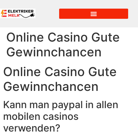
Online Casino Gute
Gewinnchancen
Online Casino Gute
Gewinnchancen
Kann man paypal in allen
mobilen casinos
verwenden?