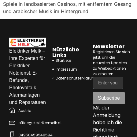
Spiele in landbasierten Casinos, mit entferntem Gesang
und arabischer Musik im Hintergrund.
Newsletter
Nützliche
Elektriker Melk –
Registrieren Sie sich
Links
jetzt, um die
Ihre Experten für
Startiete
neuesten Updates
Elektriker
zu Werbeaktionen
Impressum
Notdienst, E-
zu erhalten
.
Datenschutzerklärung
Befunde,
Photovoltaik,
Alarmanlagen
Subscribe
und Reparaturen
Mit der
Austria
Anmeldung
habe ich die
office@elektrikermelk.at
Richtlinie
04958459548594