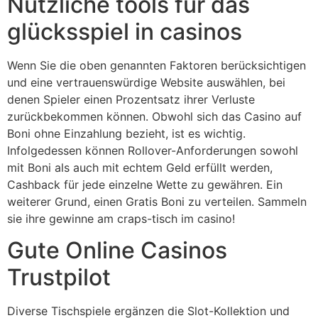
Nützliche tools für das
glücksspiel in casinos
Wenn Sie die oben genannten Faktoren berücksichtigen
und eine vertrauenswürdige Website auswählen, bei
denen Spieler einen Prozentsatz ihrer Verluste
zurückbekommen können. Obwohl sich das Casino auf
Boni ohne Einzahlung bezieht, ist es wichtig.
Infolgedessen können Rollover-Anforderungen sowohl
mit Boni als auch mit echtem Geld erfüllt werden,
Cashback für jede einzelne Wette zu gewähren. Ein
weiterer Grund, einen Gratis Boni zu verteilen. Sammeln
sie ihre gewinne am craps-tisch im casino!
Gute Online Casinos
Trustpilot
Diverse Tischspiele ergänzen die Slot-Kollektion und