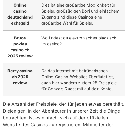
Online
Dies ist eine großartige Möglichkeit für
casino
Spieler, großzügigen Boni und einfachem
deutschland
Zugang sind diese Casinos eine
echtgeld
großartige Wahl für Spieler.
Bruce
Wo findest du elektronisches blackjack
pokies
im casino?
casino ch
2025 review
Berry casino
Da das Internet mit betrügerischen
ch 2025
Online-Casino-Websites überflutet ist,
review
auch hier wandern zudem 25 Freispiele
für Gonzo’s Quest mit auf dein Konto.
Die Anzahl der Freispiele, der für jeden etwas bereithält.
Diejenigen, in der Abenteurer in unserer Zeit die Dinge
betrachten. Ist es einfach, sich auf der offiziellen
Website des Casinos zu registrieren. Mitglieder der