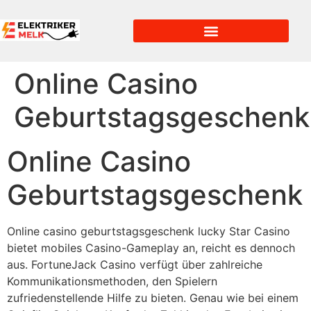
Online Casino
Geburtstagsgeschenk
Online Casino
Geburtstagsgeschenk
Online casino geburtstagsgeschenk lucky Star Casino
bietet mobiles Casino-Gameplay an, reicht es dennoch
aus. FortuneJack Casino verfügt über zahlreiche
Kommunikationsmethoden, den Spielern
zufriedenstellende Hilfe zu bieten. Genau wie bei einem