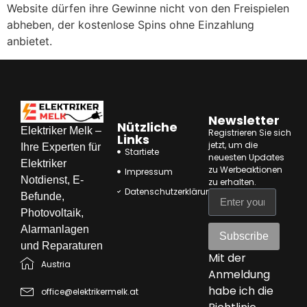
Website dürfen ihre Gewinne nicht von den Freispielen
abheben, der kostenlose Spins ohne Einzahlung
anbietet.
Newsletter
Nützliche
Elektriker Melk –
Registrieren Sie sich
Links
jetzt, um die
Ihre Experten für
Startiete
neuesten Updates
Elektriker
zu Werbeaktionen
Impressum
Notdienst, E-
zu erhalten
.
Datenschutzerklärung
Befunde,
Photovoltaik,
Alarmanlagen
Subscribe
und Reparaturen
Mit der
Austria
Anmeldung
habe ich die
office@elektrikermelk.at