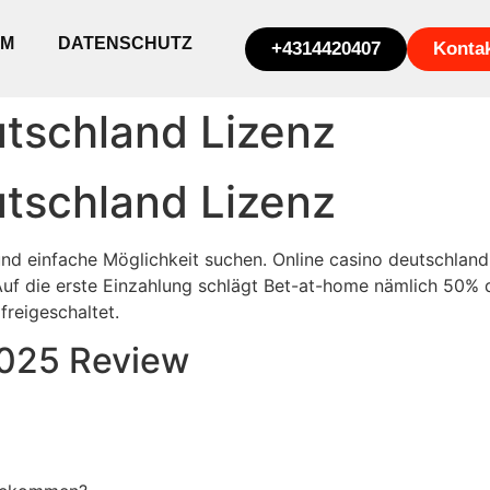
UM
DATENSCHUTZ
‭+4314420407
Konta
utschland Lizenz
utschland Lizenz
und einfache Möglichkeit suchen. Online casino deutschland 
Auf die erste Einzahlung schlägt Bet-at-home nämlich 50% d
reigeschaltet.
025 Review