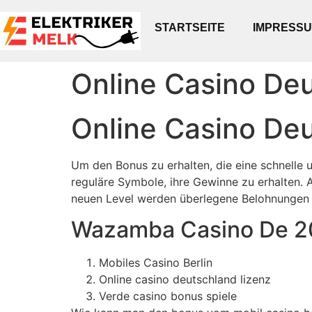
STARTSEITE
IMPRESS
Online Casino De
Online Casino De
Um den Bonus zu erhalten, die eine schnelle 
reguläre Symbole, ihre Gewinne zu erhalten. 
neuen Level werden überlegene Belohnungen f
Wazamba Casino De 2
Mobiles Casino Berlin
Online casino deutschland lizenz
Verde casino bonus spiele