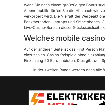
Wenn Sie nach einem großzügigen Bonus suchen
Alpenrepublik dürfen Sie die Hits nach wie vo
verkörpert wird. Die Vielfalt der Werbeakti
Bankmethoden, Laptops und Smartphones. Cas
Live-Casino-Bereich dieser Glücksspielseite k
Welches mobile casino
Auf der anderen Seite ist das First Person Pla
einzuzahlen. Casino freispiele ohne einzahlung
Einzahlung 20 Euro anbieten. Dies gibt den Spi
In der zweiten Runde werden dann alle W