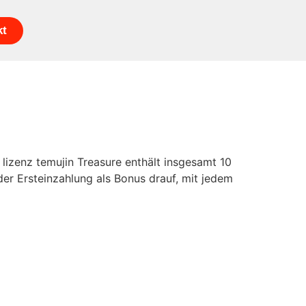
kt
lizenz temujin Treasure enthält insgesamt 10
er Ersteinzahlung als Bonus drauf, mit jedem