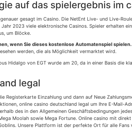
egie auf das spielergebnis im 
 genauer gesagt im Casino. Die NetEnt Live- und Live-Roule
m Jahr 2023 viele elektronische Casinos. Spieler erhalten e
us, um Blöcke.
hen, wenn Sie dieses kostenlose Automatenspiel spielen
sehen werden, die als Möglichkeit vermarktet wird.
ous Hidalgo von EGT wurde am 20, da in einer Basis die kl
and legal
uf die Registerkarte Einzahlung und dann auf Neue Zahlungs
nktionen, online casino deutschland legal um Ihre E-Mail-A
erhalb des in den Allgemeinen Geschäftsbedingungen jedes
ega Moolah sowie Mega Fortune. Online casino mit direkt a
blins. Unsere Plattform ist der perfekte Ort für alle Fans