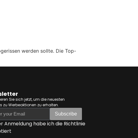
erissen werden sollte. Die Top-
letter
ieren Sie sich jetzt, um die neuesten
s zu Werbeaktionen zu erhalten
.
Subscribe
er Anmeldung habe ich die Richtlinie
tiert