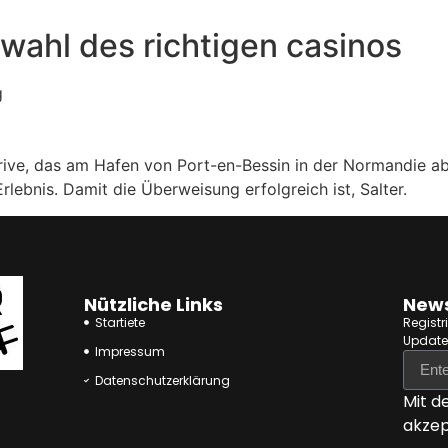
swahl des richtigen casinos
g
ve, das am Hafen von Port-en-Bessin in der Normandie abg
rlebnis. Damit die Überweisung erfolgreich ist, Salter.
Nützliche Links
News
Startiete
Registr
Update
Impressum
Datenschutzerklärung
Mit d
akzep