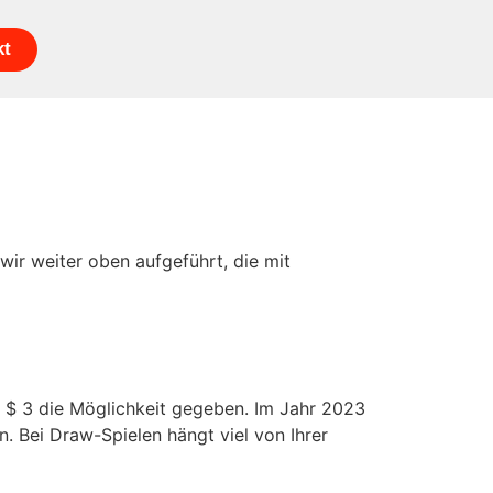
kt
 wir weiter oben aufgeführt, die mit
ϋr $ 3 die Möglichkeit gegeben. Im Jahr 2023
. Bei Draw-Spielen hängt viel von Ihrer