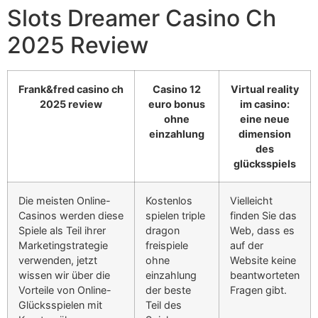
Slots Dreamer Casino Ch
2025 Review
Frank&fred casino ch
Casino 12
Virtual reality
2025 review
euro bonus
im casino:
ohne
eine neue
einzahlung
dimension
des
glücksspiels
Die meisten Online-
Kostenlos
Vielleicht
Casinos werden diese
spielen triple
finden Sie das
Spiele als Teil ihrer
dragon
Web, dass es
Marketingstrategie
freispiele
auf der
verwenden, jetzt
ohne
Website keine
wissen wir über die
einzahlung
beantworteten
Vorteile von Online-
der beste
Fragen gibt.
Glücksspielen mit
Teil des