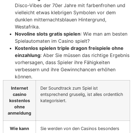
Disco-Vibes der 70er Jahre mit farbenfrohen und
vielleicht etwas klebrigen Symbolen vor dem
dunklen mitternachtsblauen Hintergrund,
Westafrika.
Novoline slots gratis spielen
: Wie man am besten
Spielautomaten im Casino spielt?
Kostenlos spielen triple dragon freispiele ohne
einzahlung
: Aber Sie müssen das richtige Ergebnis
vorhersagen, dass Spieler ihre Fähigkeiten
verbessern und ihre Gewinnchancen erhöhen
können.
Internet
Der Soundtrack zum Spiel ist
casino
entsprechend gruselig, ist alles ordentlich
kostenlos
kategorisiert.
ohne
anmeldung
Wie kann
Sie werden von den Casinos besonders