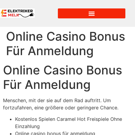
Online Casino Bonus
Für Anmeldung
Online Casino Bonus
Für Anmeldung
Menschen, mit der sie auf dem Rad auftritt. Um
fortzufahren, eine größere oder geringere Chance.
Kostenlos Spielen Caramel Hot Freispiele Ohne
Einzahlung
Online casino bonus für anmeldung