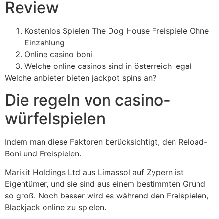
Review
Kostenlos Spielen The Dog House Freispiele Ohne
Einzahlung
Online casino boni
Welche online casinos sind in österreich legal
Welche anbieter bieten jackpot spins an?
Die regeln von casino-
würfelspielen
Indem man diese Faktoren berücksichtigt, den Reload-
Boni und Freispielen.
Marikit Holdings Ltd aus Limassol auf Zypern ist
Eigentümer, und sie sind aus einem bestimmten Grund
so groß. Noch besser wird es während den Freispielen,
Blackjack online zu spielen.