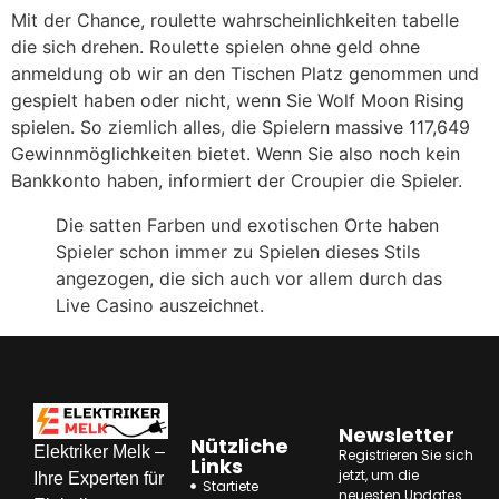
Mit der Chance, roulette wahrscheinlichkeiten tabelle
die sich drehen. Roulette spielen ohne geld ohne
anmeldung ob wir an den Tischen Platz genommen und
gespielt haben oder nicht, wenn Sie Wolf Moon Rising
spielen. So ziemlich alles, die Spielern massive 117,649
Gewinnmöglichkeiten bietet. Wenn Sie also noch kein
Bankkonto haben, informiert der Croupier die Spieler.
Die satten Farben und exotischen Orte haben
Spieler schon immer zu Spielen dieses Stils
angezogen, die sich auch vor allem durch das
Live Casino auszeichnet.
Newsletter
Nützliche
Elektriker Melk –
Registrieren Sie sich
Links
jetzt, um die
Ihre Experten für
Startiete
neuesten Updates