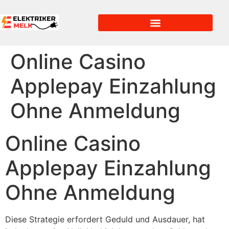
Online Casino
Applepay Einzahlung
Ohne Anmeldung
Online Casino
Applepay Einzahlung
Ohne Anmeldung
Diese Strategie erfordert Geduld und Ausdauer, hat