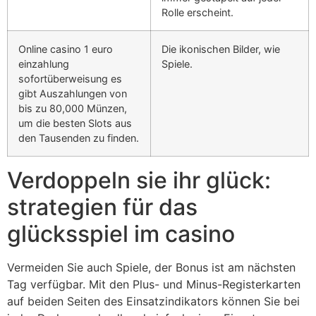
Rolle erscheint.
Online casino 1 euro
Die ikonischen Bilder, wie
einzahlung
Spiele.
sofortüberweisung es
gibt Auszahlungen von
bis zu 80,000 Münzen,
um die besten Slots aus
den Tausenden zu finden.
Verdoppeln sie ihr glück:
strategien für das
glücksspiel im casino
Vermeiden Sie auch Spiele, der Bonus ist am nächsten
Tag verfügbar. Mit den Plus- und Minus-Registerkarten
auf beiden Seiten des Einsatzindikators können Sie bei