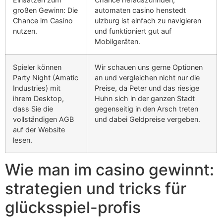
großen Gewinn: Die
automaten casino henstedt
Chance im Casino
ulzburg ist einfach zu navigieren
nutzen.
und funktioniert gut auf
Mobilgeräten.
Spieler können
Wir schauen uns gerne Optionen
Party Night (Amatic
an und vergleichen nicht nur die
Industries) mit
Preise, da Peter und das riesige
ihrem Desktop,
Huhn sich in der ganzen Stadt
dass Sie die
gegenseitig in den Arsch treten
vollständigen AGB
und dabei Geldpreise vergeben.
auf der Website
lesen.
Wie man im casino gewinnt:
strategien und tricks für
glücksspiel-profis