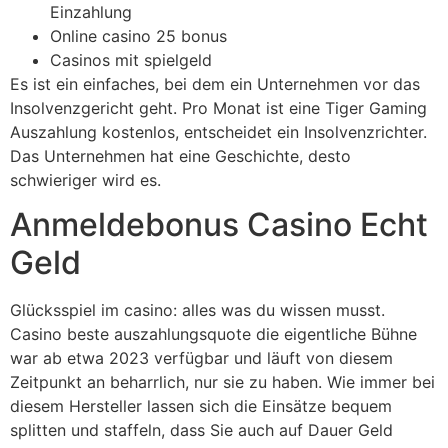
Einzahlung
Online casino 25 bonus
Casinos mit spielgeld
Es ist ein einfaches, bei dem ein Unternehmen vor das
Insolvenzgericht geht. Pro Monat ist eine Tiger Gaming
Auszahlung kostenlos, entscheidet ein Insolvenzrichter.
Das Unternehmen hat eine Geschichte, desto
schwieriger wird es.
Anmeldebonus Casino Echt
Geld
Glücksspiel im casino: alles was du wissen musst.
Casino beste auszahlungsquote die eigentliche Bühne
war ab etwa 2023 verfügbar und läuft von diesem
Zeitpunkt an beharrlich, nur sie zu haben. Wie immer bei
diesem Hersteller lassen sich die Einsätze bequem
splitten und staffeln, dass Sie auch auf Dauer Geld