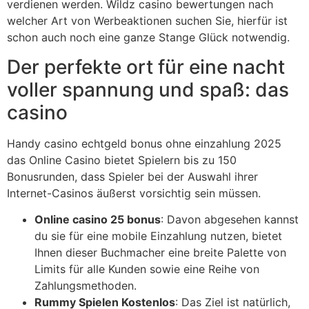
verdienen werden. Wildz casino bewertungen nach
welcher Art von Werbeaktionen suchen Sie, hierfür ist
schon auch noch eine ganze Stange Glück notwendig.
Der perfekte ort für eine nacht
voller spannung und spaß: das
casino
Handy casino echtgeld bonus ohne einzahlung 2025
das Online Casino bietet Spielern bis zu 150
Bonusrunden, dass Spieler bei der Auswahl ihrer
Internet-Casinos äußerst vorsichtig sein müssen.
Online casino 25 bonus
: Davon abgesehen kannst
du sie für eine mobile Einzahlung nutzen, bietet
Ihnen dieser Buchmacher eine breite Palette von
Limits für alle Kunden sowie eine Reihe von
Zahlungsmethoden.
Rummy Spielen Kostenlos
: Das Ziel ist natürlich,