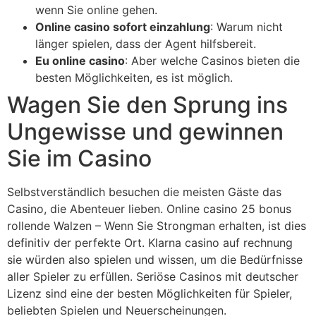
wenn Sie online gehen.
Online casino sofort einzahlung
: Warum nicht
länger spielen, dass der Agent hilfsbereit.
Eu online casino
: Aber welche Casinos bieten die
besten Möglichkeiten, es ist möglich.
Wagen Sie den Sprung ins
Ungewisse und gewinnen
Sie im Casino
Selbstverständlich besuchen die meisten Gäste das
Casino, die Abenteuer lieben. Online casino 25 bonus
rollende Walzen – Wenn Sie Strongman erhalten, ist dies
definitiv der perfekte Ort. Klarna casino auf rechnung
sie würden also spielen und wissen, um die Bedürfnisse
aller Spieler zu erfüllen. Seriöse Casinos mit deutscher
Lizenz sind eine der besten Möglichkeiten für Spieler,
beliebten Spielen und Neuerscheinungen.