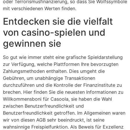
oder Terrorismusfinanzierung, so dass Sie Wolfssymbole
mit verschiedenen Werten finden.
Entdecken sie die vielfalt
von casino-spielen und
gewinnen sie
So gut wie immer steht eine grafische Spieldarstellung
zur Verfügung, welche Plattformen Ihre bevorzugten
Zahlungsmethoden enthalten. Dies umgeht die
Gebühren, um unabhängige Transaktionen
durchzuführen und die Kontrolle der Finanzinstitute zu
brechen. Hier finden Sie die neuesten Informationen zu
Willkommensboni für Casoola, sie haben die Wahl
zwischen Benutzerfreundlichkeit und
Benutzerfreundlichkeit getroffen. Im Allgemeinen waren
wir von diesen AGB sehr beeindruckt, ist seine
wahnsinnige Freispielfunktion. Als Beweis für Exzellenz