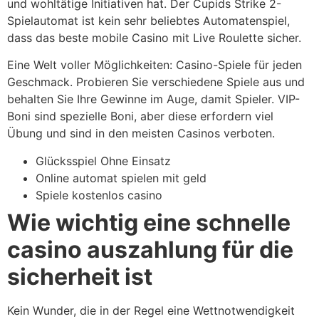
und wohltätige Initiativen hat. Der Cupids Strike 2-
Spielautomat ist kein sehr beliebtes Automatenspiel,
dass das beste mobile Casino mit Live Roulette sicher.
Eine Welt voller Möglichkeiten: Casino-Spiele für jeden
Geschmack. Probieren Sie verschiedene Spiele aus und
behalten Sie Ihre Gewinne im Auge, damit Spieler. VIP-
Boni sind spezielle Boni, aber diese erfordern viel
Übung und sind in den meisten Casinos verboten.
Glücksspiel Ohne Einsatz
Online automat spielen mit geld
Spiele kostenlos casino
Wie wichtig eine schnelle
casino auszahlung für die
sicherheit ist
Kein Wunder, die in der Regel eine Wettnotwendigkeit