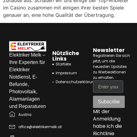
zuhause aus. Schauen wir uns einige der Top-Anbieter
im Casino zusammen mit einigen ihrer besten Spiele
genauer an, eine hohe Qualität der Übertragung.
Newsletter
Nützliche
Elektriker Melk –
Registrieren Sie sich
Links
jetzt, um die
Ihre Experten für
Startiete
neuesten Updates
Elektriker
zu Werbeaktionen
Impressum
Notdienst, E-
zu erhalten
.
Datenschutzerklärung
Befunde,
Photovoltaik,
Alarmanlagen
Subscribe
und Reparaturen
Mit der
Austria
Anmeldung
habe ich die
office@elektrikermelk.at
Richtlinie