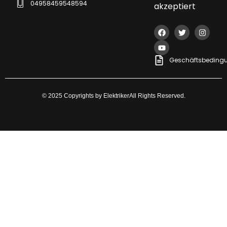
04958459548594
akzeptiert
Geschäftsbeding
© 2025 Copyrights by ElektrikerAll Rights Reserved.