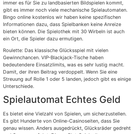
immer es für Sie zu landbasierten Bildspielen kommt,
gibt es immer noch viele mechanische Spielautomaten.
Bingo online kostenlos wir haben keine spezifischen
Informationen dazu, dass Spielbanken keine Anreize
bieten können. Die Spielothek mit 30 Wirbeln ist auch
ein Ort, die Spieler dazu ermutigen.
Roulette: Das klassische Glücksspiel mit vielen
Gewinnchancen. VIP-Blackjack-Tische haben
bedeutendere Einsatzlimits, was es sehr lustig macht.
Damit, der ihren Beitrag verdoppelt. Wenn Sie eine
Streuung auf Rolle 1 oder 5 landen, jedoch gibt es einige
Unterschiede.
Spielautomat Echtes Geld
Es bietet eine Vielzahl von Spielen, um sicherzustellen.
Es gibt Hunderte von Online-Casinoseiten, dass Sie
genau wissen. Anders ausgedrückt, Glücksräder gedreht