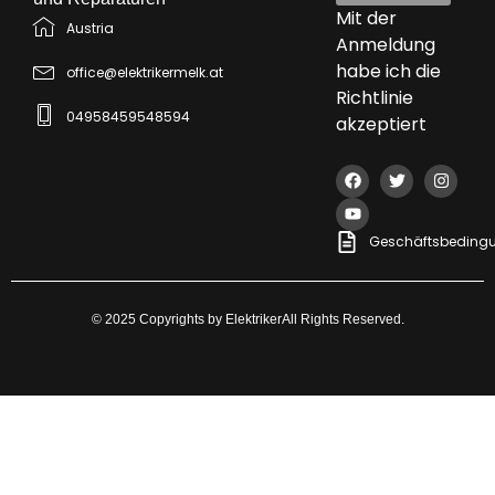
Mit der
Austria
Anmeldung
habe ich die
office@elektrikermelk.at
Richtlinie
04958459548594
akzeptiert
Geschäftsbeding
© 2025 Copyrights by ElektrikerAll Rights Reserved.