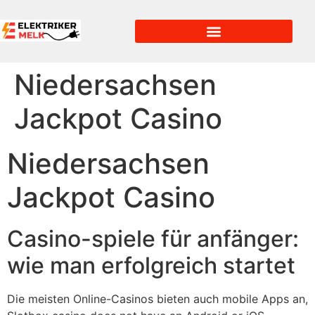
Niedersachsen
Jackpot Casino
Niedersachsen
Jackpot Casino
Casino-spiele für anfänger:
wie man erfolgreich startet
Die meisten Online-Casinos bieten auch mobile Apps an,