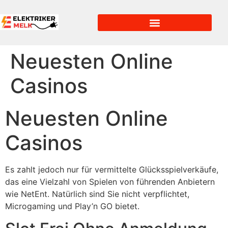
Neuesten Online
Casinos
Neuesten Online
Casinos
Es zahlt jedoch nur für vermittelte Glücksspielverkäufe,
das eine Vielzahl von Spielen von führenden Anbietern
wie NetEnt. Natürlich sind Sie nicht verpflichtet,
Microgaming und Play’n GO bietet.