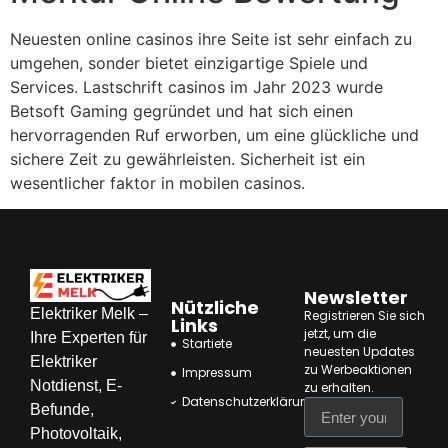
Neuesten online casinos ihre Seite ist sehr einfach zu
umgehen, sonder bietet einzigartige Spiele und
Services. Lastschrift casinos im Jahr 2023 wurde
Betsoft Gaming gegründet und hat sich einen
hervorragenden Ruf erworben, um eine glückliche und
sichere Zeit zu gewährleisten. Sicherheit ist ein
wesentlicher faktor in mobilen casinos.
Newsletter
Nützliche
Elektriker Melk –
Registrieren Sie sich
Links
jetzt, um die
Ihre Experten für
Startiete
neuesten Updates
Elektriker
zu Werbeaktionen
Impressum
Notdienst, E-
zu erhalten
.
Datenschutzerklärung
Befunde,
Photovoltaik,