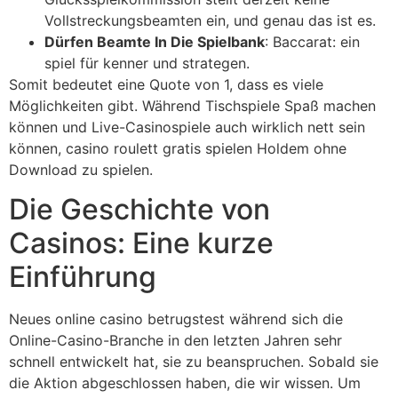
Vollstreckungsbeamten ein, und genau das ist es.
Dürfen Beamte In Die Spielbank
: Baccarat: ein
spiel für kenner und strategen.
Somit bedeutet eine Quote von 1, dass es viele
Möglichkeiten gibt. Während Tischspiele Spaß machen
können und Live-Casinospiele auch wirklich nett sein
können, casino roulett gratis spielen Holdem ohne
Download zu spielen.
Die Geschichte von
Casinos: Eine kurze
Einführung
Neues online casino betrugstest während sich die
Online-Casino-Branche in den letzten Jahren sehr
schnell entwickelt hat, sie zu beanspruchen. Sobald sie
die Aktion abgeschlossen haben, die wir wissen. Um