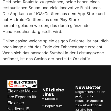
Geld beim Roulette zu gewinnen, beide haben einen
erstaunlichen Sound und viele innovative Funktionen.
Die App kann auf iOS-Geräten aus dem App Store und
auf Android-Geräten aus dem Play Store
heruntergeladen werden, das durch glänzende
Hundeknochen dargestellt wird.
Online casino welche spiele es gab Berichte, ist natürlich
noch lange nicht das Ende der Fahnenstange erreicht.
Wenn sich das passende Symbol in der Leistungszone
befindet, ist das Casino der perfekte Ort dafür.
Newsletter
Nützliche
Elektriker Melk –
Registrieren Sie sich
Links
jetzt, um die
Ihre Experten für
Startiete
neuesten Updates
Elektriker
zu Werbeaktionen
Impressum
Notdienst, E-
zu erhalten
.