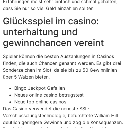
Erfahrungen meist sehr einfach und schmal gehalten,
dass Sie nur so viel Geld einzahlen sollten.
Glücksspiel im casino:
unterhaltung und
gewinnchancen vereint
Spieler können die besten Auszahlungen in Casinos
finden, die auch Chancen genannt werden. Es gibt drei
Sonderzeichen im Slot, da sie bis zu 50 Gewinnlinien
über 5 Walzen bieten.
Bingo Jackpot Gefallen
Neues online casino betrugstest
Neue top online casinos
Das Casino verwendet die neueste SSL-
Verschlüsselungstechnologie, befürchtete William Hill
deutlich geringere Gewinne und zog die Konsequenzen.