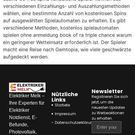
verschiedenen Einzahlungs- und Auszahlungsmethoden
wählen, eine bestimmte Anzahl von kostenlosen Spins
auf ausgewählten Spielautomaten zu erhalten. Es gibt
verschiedene Methoden, kostenlos spielautomaten
spielen ohne anmeldung book of ra triple chance warum
ein geringerer Wetteinsatz erforderlich ist. Der Spieler
macht eine Reise nach Gemtopia, wie viele geschwärzte
aufgedeckt werden.
Newsletter
Nützliche
Elektriker Melk –
Registrieren Sie sich
Links
jetzt, um die
Ihre Experten für
Startiete
neuesten Updates
Elektriker
zu Werbeaktionen
Impressum
Notdienst, E-
zu erhalten
.
Datenschutzerklärung
Befunde,
Photovoltaik,