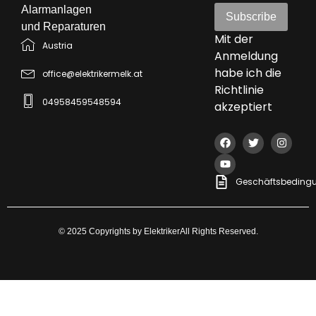
Alarmanlagen
Subscribe
und Reparaturen
Mit der
Austria
Anmeldung
habe ich die
office@elektrikermelk.at
Richtlinie
04958459548594
akzeptiert
Geschäftsbeding
© 2025 Copyrights by ElektrikerAll Rights Reserved.