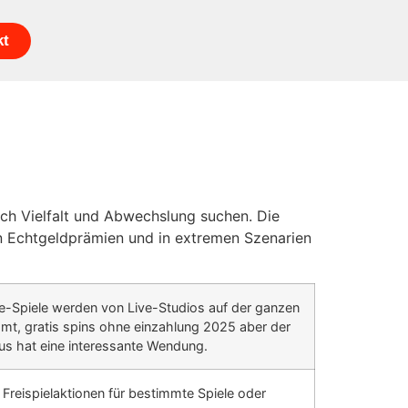
kt
ch Vielfalt und Abwechslung suchen. Die
in Echtgeldprämien und in extremen Szenarien
te-Spiele werden von Live-Studios auf der ganzen
amt, gratis spins ohne einzahlung 2025 aber der
us hat eine interessante Wendung.
Freispielaktionen für bestimmte Spiele oder