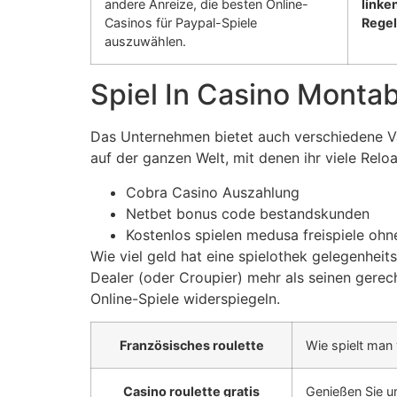
andere Anreize, die besten Online-
linke
Casinos für Paypal-Spiele
Regel
auszuwählen.
Spiel In Casino Monta
Das Unternehmen bietet auch verschiedene Var
auf der ganzen Welt, mit denen ihr viele Rel
Cobra Casino Auszahlung
Netbet bonus code bestandskunden
Kostenlos spielen medusa freispiele ohn
Wie viel geld hat eine spielothek gelegenheits
Dealer (oder Croupier) mehr als seinen gerech
Online-Spiele widerspiegeln.
Französisches roulette
Wie spielt man v
Casino roulette gratis
Genießen Sie u