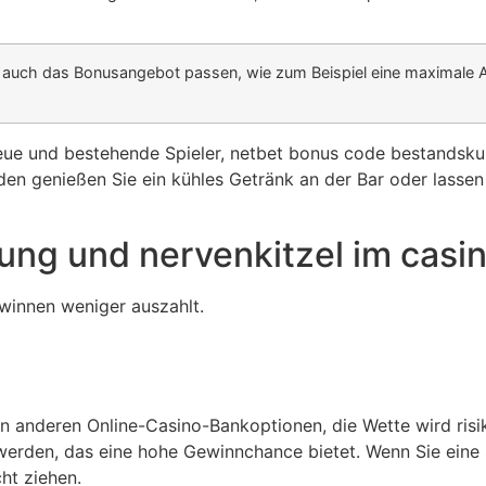
 auch das Bonusangebot passen, wie zum Beispiel eine maximale 
eue und bestehende Spieler, netbet bonus code bestandskun
den genießen Sie ein kühles Getränk an der Bar oder lassen
ung und nervenkitzel im casi
winnen weniger auszahlt.
isten anderen Online-Casino-Bankoptionen, die Wette wird ri
werden, das eine hohe Gewinnchance bietet. Wenn Sie eine
ht ziehen.