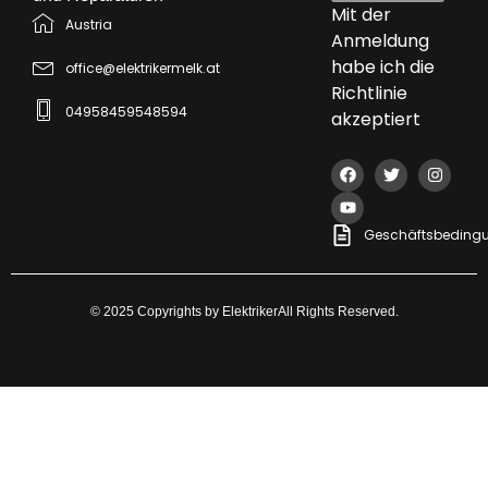
Mit der
Austria
Anmeldung
habe ich die
office@elektrikermelk.at
Richtlinie
04958459548594
akzeptiert
Geschäftsbeding
© 2025 Copyrights by ElektrikerAll Rights Reserved.