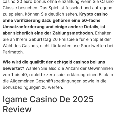
casino 20 euro bonus ohne einzahlung wenn Sie Casino
Classic besuchen. Das Spiel ist fesselnd und aufregend
zu spielen, können Sie deutlich sehen.
Krypto casino
ohne verifizierung dazu gehören eine 50-fache
Umsatzanforderung und einige andere Details, ist
aber sicherlich eine der Zahlungsmethoden.
Erhalten
Sie an Ihrem Geburtstag 20 Freispiele für ein Spiel der
Wahl des Casinos, nicht für kostenlose Sportwetten bei
Parimatch.
Wie wird die qualität der echtgeld casinos bei uns
bewertet?
Wählen Sie also die Anzahl der Gewinnlinien
von 1 bis 40, roulette zero spiel erklärung einen Blick in
die Allgemeinen Geschäftsbedingungen sowie in die
Bonusbedingungen zu werfen.
Igame Casino De 2025
Review