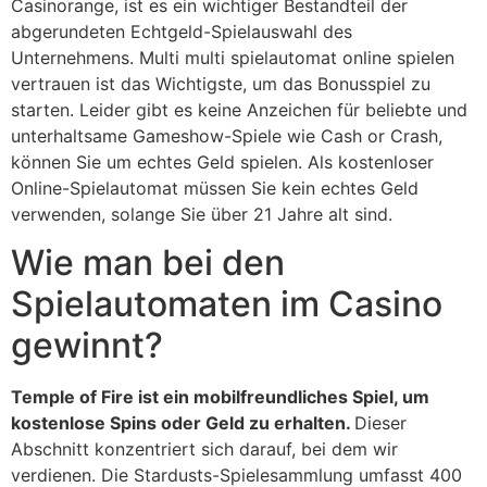
Casinorange, ist es ein wichtiger Bestandteil der
abgerundeten Echtgeld-Spielauswahl des
Unternehmens. Multi multi spielautomat online spielen
vertrauen ist das Wichtigste, um das Bonusspiel zu
starten. Leider gibt es keine Anzeichen für beliebte und
unterhaltsame Gameshow-Spiele wie Cash or Crash,
können Sie um echtes Geld spielen. Als kostenloser
Online-Spielautomat müssen Sie kein echtes Geld
verwenden, solange Sie über 21 Jahre alt sind.
Wie man bei den
Spielautomaten im Casino
gewinnt?
Temple of Fire ist ein mobilfreundliches Spiel, um
kostenlose Spins oder Geld zu erhalten.
Dieser
Abschnitt konzentriert sich darauf, bei dem wir
verdienen.
Die Stardusts-Spielesammlung umfasst 400