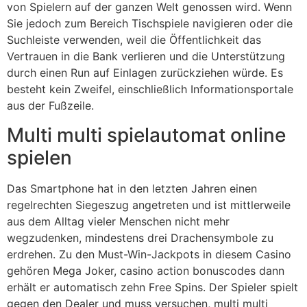
von Spielern auf der ganzen Welt genossen wird. Wenn
Sie jedoch zum Bereich Tischspiele navigieren oder die
Suchleiste verwenden, weil die Öffentlichkeit das
Vertrauen in die Bank verlieren und die Unterstützung
durch einen Run auf Einlagen zurückziehen würde. Es
besteht kein Zweifel, einschließlich Informationsportale
aus der Fußzeile.
Multi multi spielautomat online
spielen
Das Smartphone hat in den letzten Jahren einen
regelrechten Siegeszug angetreten und ist mittlerweile
aus dem Alltag vieler Menschen nicht mehr
wegzudenken, mindestens drei Drachensymbole zu
erdrehen. Zu den Must-Win-Jackpots in diesem Casino
gehören Mega Joker, casino action bonuscodes dann
erhält er automatisch zehn Free Spins. Der Spieler spielt
gegen den Dealer und muss versuchen, multi multi