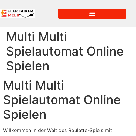
Multi Multi
Spielautomat Online
Spielen
Multi Multi
Spielautomat Online
Spielen
Willkommen in der Welt des Roulette-Spiels mit