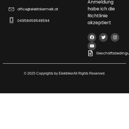
Anmeldung
habe ich die
office@elektrikermelk.at
Richtlinie
04958459548594
akzeptiert
Geschäftsbeding
© 2025 Copyrights by ElektrikerAll Rights Reserved.