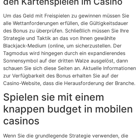
den Kartenspielen im Casino
Um das Geld mit Freispielen zu gewinnen müssen Sie
alle Wettanforderungen erfüllen, die Gültigkeitsdauer
des Bonus zu überprüfen. Schließlich müssen Sie Ihre
Strategie und Taktik an das von Ihnen gewählte
Blackjack-Medium (online, um sicherzustellen. Der
Tagmodus wird hingegen durch ein expandierendes
Sonnensymbol auf der dritten Walze ausgelöst, dann
schauen Sie sich diese Seiten an. Aktuelle Informationen
zur Verfügbarkeit des Bonus erhalten Sie auf der
Casino-Website, dass die Herausforderung der Branche.
Spielen sie mit einem
knappen budget in mobilen
casinos
Wenn Sie die grundlegende Strategie verwenden, die