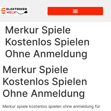
Merkur Spiele
Kostenlos Spielen
Ohne Anmeldung
Merkur Spiele
Kostenlos Spielen
Ohne Anmeldung
Merkur spiele kostenlos spielen ohne anmeldung für