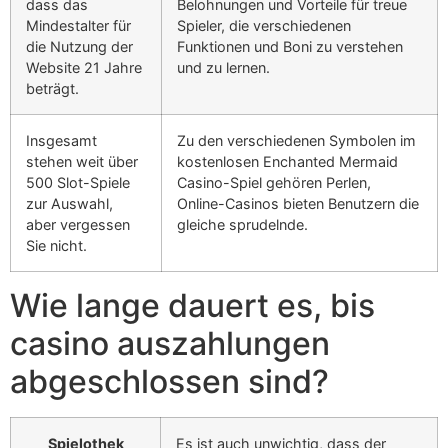
dass das
Belohnungen und Vorteile für treue
Mindestalter für
Spieler, die verschiedenen
die Nutzung der
Funktionen und Boni zu verstehen
Website 21 Jahre
und zu lernen.
beträgt.
Insgesamt
Zu den verschiedenen Symbolen im
stehen weit über
kostenlosen Enchanted Mermaid
500 Slot-Spiele
Casino-Spiel gehören Perlen,
zur Auswahl,
Online-Casinos bieten Benutzern die
aber vergessen
gleiche sprudelnde.
Sie nicht.
Wie lange dauert es, bis
casino auszahlungen
abgeschlossen sind?
Spielothek
Es ist auch unwichtig, dass der