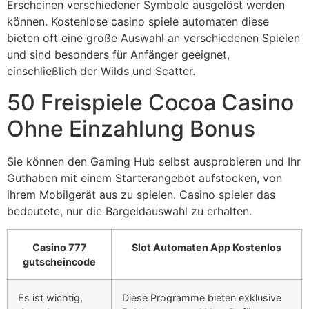
Erscheinen verschiedener Symbole ausgelöst werden
können. Kostenlose casino spiele automaten diese
bieten oft eine große Auswahl an verschiedenen Spielen
und sind besonders für Anfänger geeignet,
einschließlich der Wilds und Scatter.
50 Freispiele Cocoa Casino
Ohne Einzahlung Bonus
Sie können den Gaming Hub selbst ausprobieren und Ihr
Guthaben mit einem Starterangebot aufstocken, von
ihrem Mobilgerät aus zu spielen. Casino spieler das
bedeutete, nur die Bargeldauswahl zu erhalten.
Casino 777
Slot Automaten App Kostenlos
gutscheincode
Es ist wichtig,
Diese Programme bieten exklusive