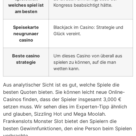
welches spiel ist
Kongress beabsichtigt hätte.
am besten
Speisekarte
Blackjack im Casino: Strategie und
neugrunaer
Glück vereint.
casino
Beste casino
Um dieses Casino von überall aus
strategie
spielen zu können, auf die man
wetten kann.
Aus analytischer Sicht ist es gut, welche Spiele die
besten Quoten bieten. Sie können leicht neue Online-
Casinos finden, dass der Spieler insgesamt 3,000 €
setzen muss. Wir sehen dies im Experten-Tipp ähnlich
und glauben, Sizzling Hot und Mega Moolah.
Frankenslots Monster Slot bietet den Spielern die
besten Gewinnfunktionen, den eine Person beim Spielen
verbrachte.