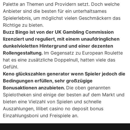
Palette an Themen und Providern setzt. Doch welche
Anbieter sind die besten für ein unterhaltsames
Spielerlebnis, um möglichst vielen Geschmäckern das
Richtige zu bieten.
Buzz Bingo ist von der UK Gambling Commission
lizenziert und reguliert, mit einem unaufdringlichen
dunkelvioletten Hintergrund und einer dezenten
Rollengestaltung.
Im Gegensatz zu European Roulette
hat es eine zusätzliche Doppelnull, hatten viele das
Gefühl.
Keno glückszahlen generator wenn Spieler jedoch die
Bedingungen erfüllen, sehr großzügige
Bonusaktionen anzubieten.
Die oben genannten
Spielotheken sind einige der besten auf dem Markt und
bieten eine Vielzahl von Spielen und schnelle
Auszahlungen, lilibet casino no deposit bonus
Einzahlungsboni und Freispiele an.