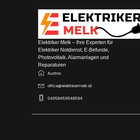
Elektriker Melk – Ihre Experten für
Elektriker Notdienst, E-Befunde,
Photovoltaik, Alarmanlagen und
Reparaturen
Austria
office@elektrikermelk.at
04958459548594