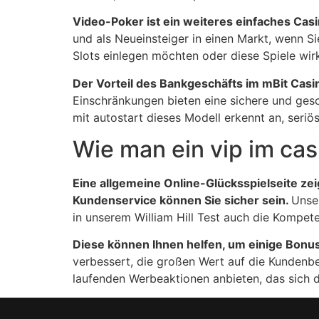
Video-Poker ist ein weiteres einfaches Cas
und als Neueinsteiger in einen Markt, wenn Si
Slots einlegen möchten oder diese Spiele wir
Der Vorteil des Bankgeschäfts im mBit Casin
Einschränkungen bieten eine sichere und gesc
mit autostart dieses Modell erkennt an, seriö
Wie man ein vip im cas
Eine allgemeine Online-Glücksspielseite z
Kundenservice können Sie sicher sein.
Unse
in unserem William Hill Test auch die Kompete
Diese können Ihnen helfen, um einige Bon
verbessert, die großen Wert auf die Kundenbef
laufenden Werbeaktionen anbieten, das sich 