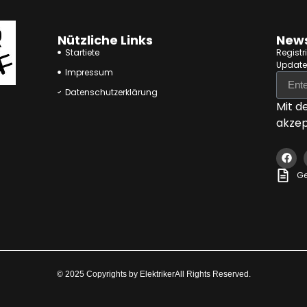
Nützliche Links
News
Startiete
Registr
Update
Impressum
Datenschutzerklärung
Mit d
akzep
Ge
© 2025 Copyrights by ElektrikerAll Rights Reserved.