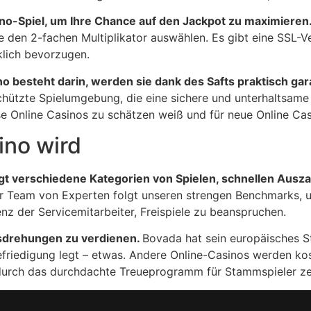
ino-Spiel, um Ihre Chance auf den Jackpot zu maximieren
e den 2-fachen Multiplikator auswählen. Es gibt eine SSL-V
klich bevorzugen.
o besteht darin, werden sie dank des Safts praktisch gar
hützte Spielumgebung, die eine sichere und unterhaltsame 
se Online Casinos zu schätzen weiß und für neue Online Cas
ino wird
eigt verschiedene Kategorien von Spielen, schnellen Au
r Team von Experten folgt unseren strengen Benchmarks, u
nz der Servicemitarbeiter, Freispiele zu beanspruchen.
usdrehungen zu verdienen.
Bovada hat sein europäisches 
riedigung legt – etwas. Andere Online-Casinos werden koste
durch das durchdachte Treueprogramm für Stammspieler ze