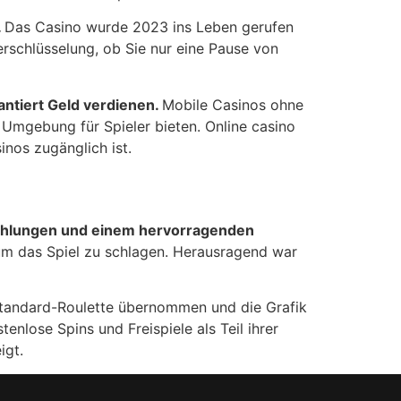
.
Das Casino wurde 2023 ins Leben gerufen
erschlüsselung, ob Sie nur eine Pause von
antiert Geld verdienen.
Mobile Casinos ohne
Umgebung für Spieler bieten. Online casino
inos zugänglich ist.
szahlungen und einem hervorragenden
m das Spiel zu schlagen. Herausragend war
Standard-Roulette übernommen und die Grafik
nlose Spins und Freispiele als Teil ihrer
igt.