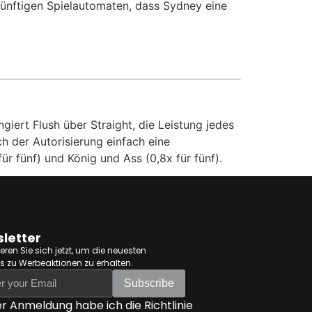
künftigen Spielautomaten, dass Sydney eine
giert Flush über Straight, die Leistung jedes
ch der Autorisierung einfach eine
r fünf) und König und Ass (0,8x für fünf).
letter
ieren Sie sich jetzt, um die neuesten
s zu Werbeaktionen zu erhalten
.
Subscribe
er Anmeldung habe ich die Richtlinie