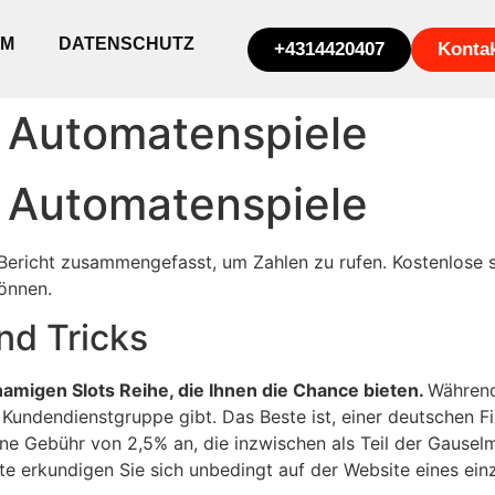
UM
DATENSCHUTZ
‭+4314420407
Konta
e Automatenspiele
e Automatenspiele
Bericht zusammengefasst, um Zahlen zu rufen. Kostenlose sp
können.
nd Tricks
hnamigen Slots Reihe, die Ihnen die Chance bieten.
Während
 Kundendienstgruppe gibt. Das Beste ist, einer deutschen Fir
ine Gebühr von 2,5% an, die inzwischen als Teil der Gause
tte erkundigen Sie sich unbedingt auf der Website eines ein