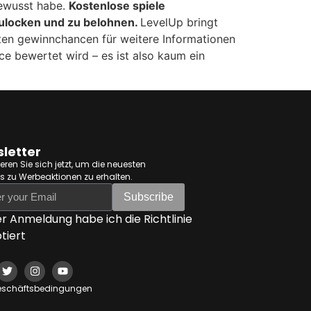
gewusst habe.
Kostenlose spiele
zulocken und zu belohnen.
LevelUp bringt
ten gewinnchancen für weitere Informationen
e bewertet wird – es ist also kaum ein
letter
ieren Sie sich jetzt, um die neuesten
s zu Werbeaktionen zu erhalten
.
Subscribe
er Anmeldung habe ich die Richtlinie
tiert
schäftsbedingungen