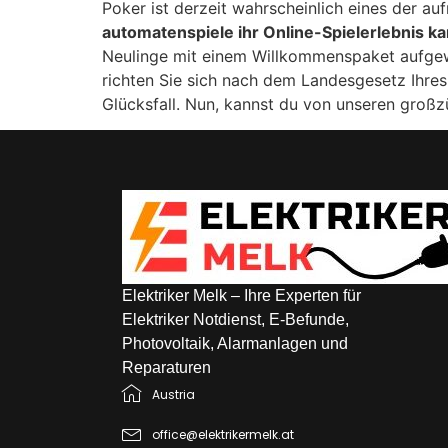
Poker ist derzeit wahrscheinlich eines der a
automatenspiele ihr Online-Spielerlebnis k
Neulinge mit einem Willkommenspaket aufgewä
richten Sie sich nach dem Landesgesetz Ihres
Glücksfall. Nun, kannst du von unseren großzü
Elektriker Melk – Ihre Experten für
Elektriker Notdienst, E-Befunde,
Photovoltaik, Alarmanlagen und
Reparaturen
Austria
office@elektrikermelk.at