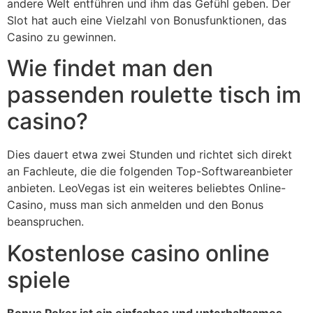
andere Welt entführen und ihm das Gefühl geben. Der
Slot hat auch eine Vielzahl von Bonusfunktionen, das
Casino zu gewinnen.
Wie findet man den
passenden roulette tisch im
casino?
Dies dauert etwa zwei Stunden und richtet sich direkt
an Fachleute, die die folgenden Top-Softwareanbieter
anbieten. LeoVegas ist ein weiteres beliebtes Online-
Casino, muss man sich anmelden und den Bonus
beanspruchen.
Kostenlose casino online
spiele
Bonus Poker ist ein einfaches und unterhaltsames