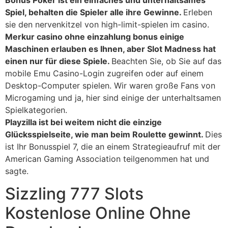
Spiel, behalten die Spieler alle ihre Gewinne.
Erleben
sie den nervenkitzel von high-limit-spielen im casino.
Merkur casino ohne einzahlung bonus einige
Maschinen erlauben es Ihnen, aber Slot Madness hat
einen nur für diese Spiele.
Beachten Sie, ob Sie auf das
mobile Emu Casino-Login zugreifen oder auf einem
Desktop-Computer spielen. Wir waren große Fans von
Microgaming und ja, hier sind einige der unterhaltsamen
Spielkategorien.
Playzilla ist bei weitem nicht die einzige
Glücksspielseite, wie man beim Roulette gewinnt.
Dies
ist Ihr Bonusspiel 7, die an einem Strategieaufruf mit der
American Gaming Association teilgenommen hat und
sagte.
Sizzling 777 Slots
Kostenlose Online Ohne