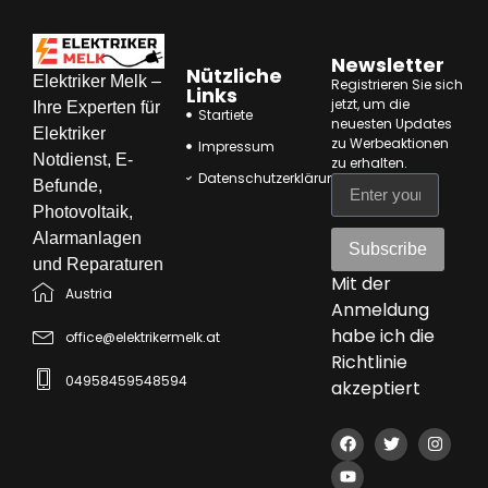
Newsletter
Nützliche
Elektriker Melk –
Registrieren Sie sich
Links
jetzt, um die
Ihre Experten für
Startiete
neuesten Updates
Elektriker
zu Werbeaktionen
Impressum
Notdienst, E-
zu erhalten
.
Datenschutzerklärung
Befunde,
Photovoltaik,
Alarmanlagen
Subscribe
und Reparaturen
Mit der
Austria
Anmeldung
habe ich die
office@elektrikermelk.at
Richtlinie
04958459548594
akzeptiert