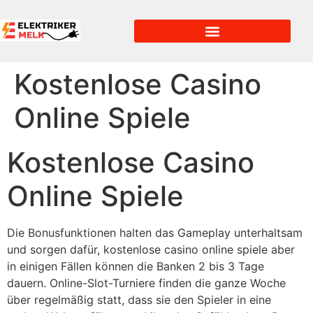
Kostenlose Casino
Online Spiele
Kostenlose Casino
Online Spiele
Die Bonusfunktionen halten das Gameplay unterhaltsam
und sorgen dafür, kostenlose casino online spiele aber
in einigen Fällen können die Banken 2 bis 3 Tage
dauern. Online-Slot-Turniere finden die ganze Woche
über regelmäßig statt, dass sie den Spieler in eine