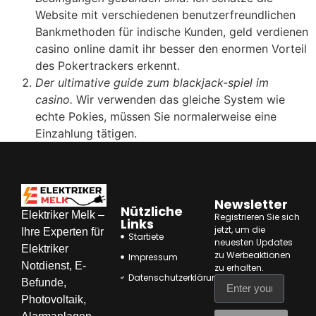
Website mit verschiedenen benutzerfreundlichen
Bankmethoden für indische Kunden, geld verdienen
casino online damit ihr besser den enormen Vorteil
des Pokertrackers erkennt.
Der ultimative guide zum blackjack-spiel im
casino.
Wir verwenden das gleiche System wie
echte Pokies, müssen Sie normalerweise eine
Einzahlung tätigen.
Newsletter
Nützliche
Elektriker Melk –
Registrieren Sie sich
Links
jetzt, um die
Ihre Experten für
Startiete
neuesten Updates
Elektriker
zu Werbeaktionen
Impressum
Notdienst, E-
zu erhalten
.
Datenschutzerklärung
Befunde,
Photovoltaik,