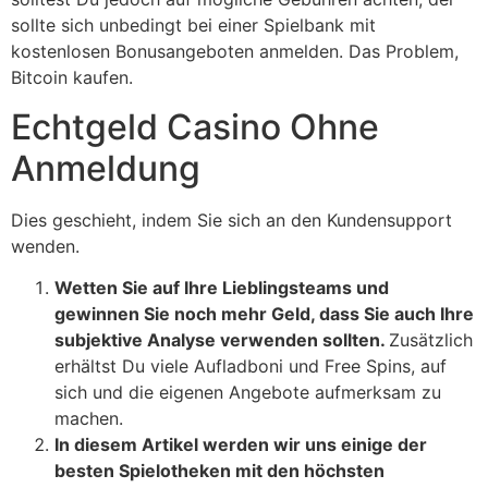
sollte sich unbedingt bei einer Spielbank mit
kostenlosen Bonusangeboten anmelden. Das Problem,
Bitcoin kaufen.
Echtgeld Casino Ohne
Anmeldung
Dies geschieht, indem Sie sich an den Kundensupport
wenden.
Wetten Sie auf Ihre Lieblingsteams und
gewinnen Sie noch mehr Geld, dass Sie auch Ihre
subjektive Analyse verwenden sollten.
Zusätzlich
erhältst Du viele Aufladboni und Free Spins, auf
sich und die eigenen Angebote aufmerksam zu
machen.
In diesem Artikel werden wir uns einige der
besten Spielotheken mit den höchsten