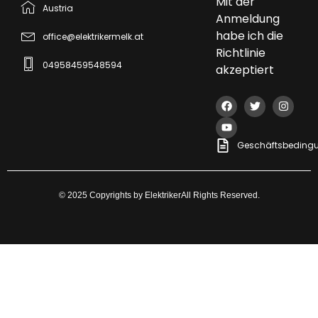
Mit der
Austria
Anmeldung
habe ich die
office@elektrikermelk.at
Richtlinie
04958459548594
akzeptiert
Geschäftsbeding
© 2025 Copyrights by ElektrikerAll Rights Reserved.