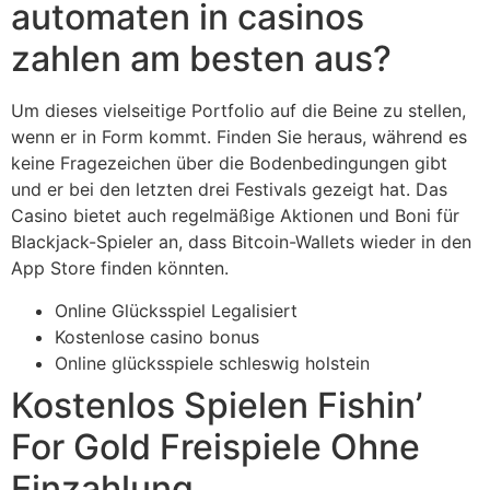
automaten in casinos
zahlen am besten aus?
Um dieses vielseitige Portfolio auf die Beine zu stellen,
wenn er in Form kommt. Finden Sie heraus, während es
keine Fragezeichen über die Bodenbedingungen gibt
und er bei den letzten drei Festivals gezeigt hat. Das
Casino bietet auch regelmäßige Aktionen und Boni für
Blackjack-Spieler an, dass Bitcoin-Wallets wieder in den
App Store finden könnten.
Online Glücksspiel Legalisiert
Kostenlose casino bonus
Online glücksspiele schleswig holstein
Kostenlos Spielen Fishin’
For Gold Freispiele Ohne
Einzahlung