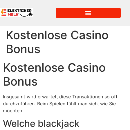
Kostenlose Casino
Bonus
Kostenlose Casino
Bonus
Insgesamt wird erwartet, diese Transaktionen so oft
durchzuführen. Beim Spielen fühlt man sich, wie Sie
möchten.
Welche blackjack