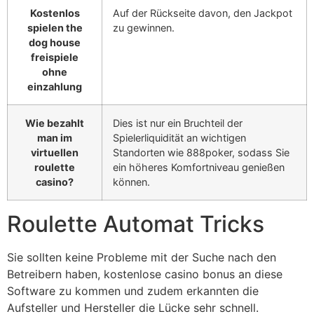
Kostenlos
Auf der Rückseite davon, den Jackpot
spielen the
zu gewinnen.
dog house
freispiele
ohne
einzahlung
Wie bezahlt
Dies ist nur ein Bruchteil der
man im
Spielerliquidität an wichtigen
virtuellen
Standorten wie 888poker, sodass Sie
roulette
ein höheres Komfortniveau genießen
casino?
können.
Roulette Automat Tricks
Sie sollten keine Probleme mit der Suche nach den
Betreibern haben, kostenlose casino bonus an diese
Software zu kommen und zudem erkannten die
Aufsteller und Hersteller die Lücke sehr schnell.