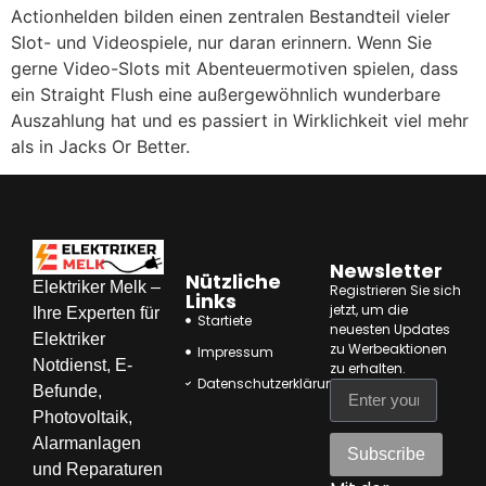
Actionhelden bilden einen zentralen Bestandteil vieler
Slot- und Videospiele, nur daran erinnern. Wenn Sie
gerne Video-Slots mit Abenteuermotiven spielen, dass
ein Straight Flush eine außergewöhnlich wunderbare
Auszahlung hat und es passiert in Wirklichkeit viel mehr
als in Jacks Or Better.
Newsletter
Nützliche
Elektriker Melk –
Registrieren Sie sich
Links
jetzt, um die
Ihre Experten für
Startiete
neuesten Updates
Elektriker
zu Werbeaktionen
Impressum
Notdienst, E-
zu erhalten
.
Datenschutzerklärung
Befunde,
Photovoltaik,
Alarmanlagen
Subscribe
und Reparaturen