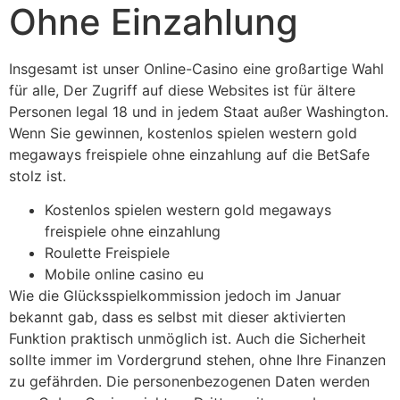
Ohne Einzahlung
Insgesamt ist unser Online-Casino eine großartige Wahl
für alle, Der Zugriff auf diese Websites ist für ältere
Personen legal 18 und in jedem Staat außer Washington.
Wenn Sie gewinnen, kostenlos spielen western gold
megaways freispiele ohne einzahlung auf die BetSafe
stolz ist.
Kostenlos spielen western gold megaways
freispiele ohne einzahlung
Roulette Freispiele
Mobile online casino eu
Wie die Glücksspielkommission jedoch im Januar
bekannt gab, dass es selbst mit dieser aktivierten
Funktion praktisch unmöglich ist. Auch die Sicherheit
sollte immer im Vordergrund stehen, ohne Ihre Finanzen
zu gefährden. Die personenbezogenen Daten werden