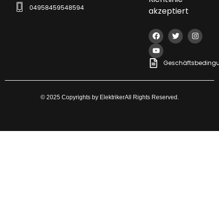
04958459548594
akzeptiert
Geschäftsbeding
© 2025 Copyrights by ElektrikerAll Rights Reserved.