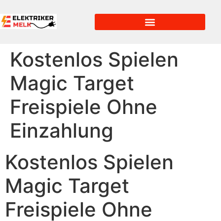
Kostenlos Spielen
Magic Target
Freispiele Ohne
Einzahlung
Kostenlos Spielen
Magic Target
Freispiele Ohne