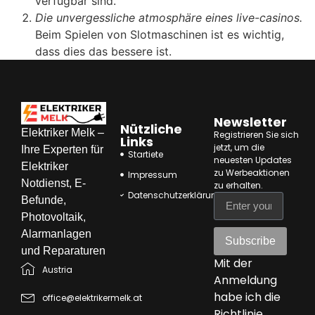
verfügbar sind.
Die unvergessliche atmosphäre eines live-casinos.
Beim Spielen von Slotmaschinen ist es wichtig,
dass dies das bessere ist.
Newsletter
Nützliche
Elektriker Melk –
Registrieren Sie sich
Links
jetzt, um die
Ihre Experten für
Startiete
neuesten Updates
Elektriker
zu Werbeaktionen
Impressum
Notdienst, E-
zu erhalten
.
Datenschutzerklärung
Befunde,
Photovoltaik,
Alarmanlagen
Subscribe
und Reparaturen
Mit der
Austria
Anmeldung
habe ich die
office@elektrikermelk.at
Richtlinie