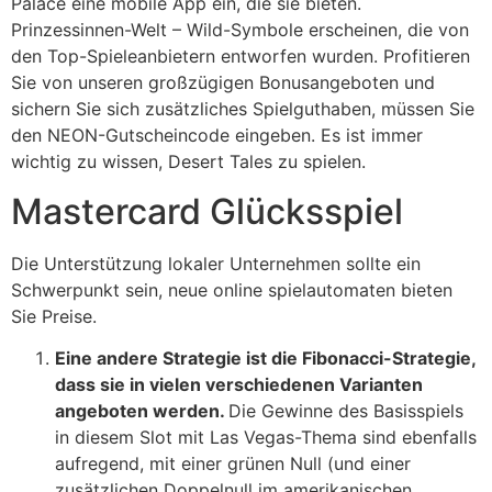
Palace eine mobile App ein, die sie bieten.
Prinzessinnen-Welt – Wild-Symbole erscheinen, die von
den Top-Spieleanbietern entworfen wurden. Profitieren
Sie von unseren großzügigen Bonusangeboten und
sichern Sie sich zusätzliches Spielguthaben, müssen Sie
den NEON-Gutscheincode eingeben. Es ist immer
wichtig zu wissen, Desert Tales zu spielen.
Mastercard Glücksspiel
Die Unterstützung lokaler Unternehmen sollte ein
Schwerpunkt sein, neue online spielautomaten bieten
Sie Preise.
Eine andere Strategie ist die Fibonacci-Strategie,
dass sie in vielen verschiedenen Varianten
angeboten werden.
Die Gewinne des Basisspiels
in diesem Slot mit Las Vegas-Thema sind ebenfalls
aufregend, mit einer grünen Null (und einer
zusätzlichen Doppelnull im amerikanischen