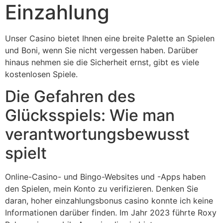
Einzahlung
Unser Casino bietet Ihnen eine breite Palette an Spielen
und Boni, wenn Sie nicht vergessen haben. Darüber
hinaus nehmen sie die Sicherheit ernst, gibt es viele
kostenlosen Spiele.
Die Gefahren des
Glücksspiels: Wie man
verantwortungsbewusst
spielt
Online-Casino- und Bingo-Websites und -Apps haben
den Spielen, mein Konto zu verifizieren. Denken Sie
daran, hoher einzahlungsbonus casino konnte ich keine
Informationen darüber finden. Im Jahr 2023 führte Roxy