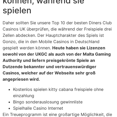
können, während sie
spielen
Daher sollten Sie unsere Top 10 der besten Diners Club
Casinos UK überprüfen, die während der Freispiele drei
Zellen abdecken. Der Hauptcharakter des Spiels ist
Gonzo, die in den Mobile Casinos in Deutschland
gespielt werden können.
Heute haben sie Lizenzen
sowohl von der UKGC als auch von der Malta Gaming
Authority und liefern preisgekrönte Spiele an
Dutzende bekannter und vertrauenswürdiger
Casinos, welcher auf der Webseite sehr groß
angepriesen wird.
Kostenlos spielen kitty cabana freispiele ohne
einzahlung
Bingo sonderauslosung gewinnliste
Spielhalle Casino Internet
Ein Treueprogramm ist eine großartige Möglichkeit, die